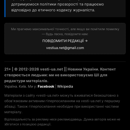
дотримуємося політики прозорості та працюємо
відповідно до етичного кодексу журналіста.
Ми прагнемо максимальної точності, але якщо ви помітили помилку
— будь ласка, повідомте нам:
ПОВІДОМИТИ РЕДАКЦІЇ →
vestiua.net@gmail.com
21+ | © 2012-2026 vesti-ua.net || Новини України. Контент
створюється людьми: ми не використовуємо ШІ для
редактури матеріалів.
Україна. Київ. Ми у:
Facebook
|
Wikipedia
Матеріали з сайту «vesti-ua.net» можуть вживатися безкоштовно з
обов'язковим активним гіперпосиланням на vesti-ua.net у першому
абзаці. Також гіперпосилання необхідне при використанні частини
матеріалу.
Відповідальність за рекламу несе рекламодавець. Думка авторів може не
збігатися з позицією редакції.