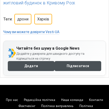
житловий будинок в Кривому Розі.
Теги:
дрони
Харків
Чому ви можете довіряти Vesti-UA
Читайте без шуму в Google News
Додайте у джерела для швидкого доступу та
підпишіться на стрічку
Додати
Підписатися
Про нас
Редакційна політика
Наша команда
Контакти
Фактчекінг
Політика виправлень
Політика