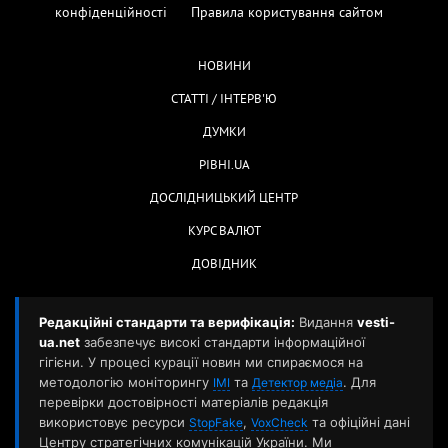
конфіденційності
Правила користування сайтом
НОВИНИ
СТАТТІ / ІНТЕРВ'Ю
ДУМКИ
РІВНІ.UA
ДОСЛІДНИЦЬКИЙ ЦЕНТР
КУРС ВАЛЮТ
ДОВІДНИК
Редакційні стандарти та верифікація:
Видання
vesti-
ua.net
забезпечує високі стандарти інформаційної
гігієни. У процесі курації новин ми спираємося на
методологію моніторингу
та
. Для
ІМІ
Детектор медіа
перевірки достовірності матеріалів редакція
використовує ресурси
,
та офіційні дані
StopFake
VoxCheck
Центру стратегічних комунікацій України. Ми