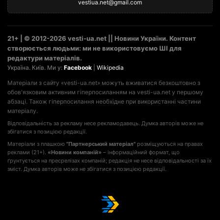
vestiua.net@gmail.com
21+ | © 2012-2026 vesti-ua.net || Новини України. Контент
створюється людьми: ми не використовуємо ШІ для
редактури матеріалів.
Україна. Київ. Ми у:
Facebook
|
Wikipedia
Матеріали з сайту «vesti-ua.net» можуть вживатися безкоштовно з
обов'язковим активним гіперпосиланням на vesti-ua.net у першому
абзаці. Також гіперпосилання необхідне при використанні частини
матеріалу.
Відповідальність за рекламу несе рекламодавець. Думка авторів може не
збігатися з позицією редакції.
Матеріали з плашкою
"Партнерський матеріал"
розміщуються на правах
реклами (21+).
«Новини компаній»
– інформаційний формат, що
ґрунтується на пресрелізах компаній; редакція не несе відповідальності за їх
зміст. Думка авторів може не збігатися з позицією редакції.