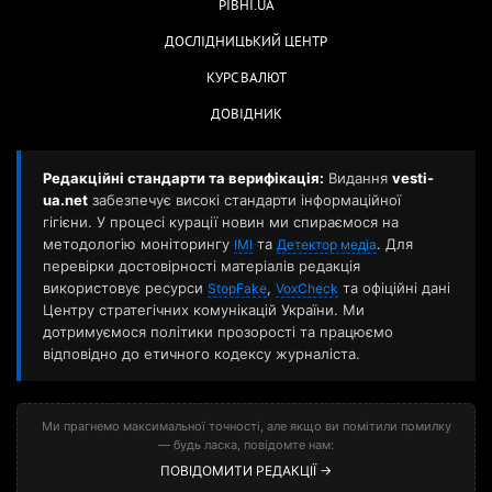
РІВНІ.UA
ДОСЛІДНИЦЬКИЙ ЦЕНТР
КУРС ВАЛЮТ
ДОВІДНИК
Редакційні стандарти та верифікація:
Видання
vesti-
ua.net
забезпечує високі стандарти інформаційної
гігієни. У процесі курації новин ми спираємося на
методологію моніторингу
та
. Для
ІМІ
Детектор медіа
перевірки достовірності матеріалів редакція
використовує ресурси
,
та офіційні дані
StopFake
VoxCheck
Центру стратегічних комунікацій України. Ми
дотримуємося політики прозорості та працюємо
відповідно до етичного кодексу журналіста.
Ми прагнемо максимальної точності, але якщо ви помітили помилку
— будь ласка, повідомте нам:
ПОВІДОМИТИ РЕДАКЦІЇ →