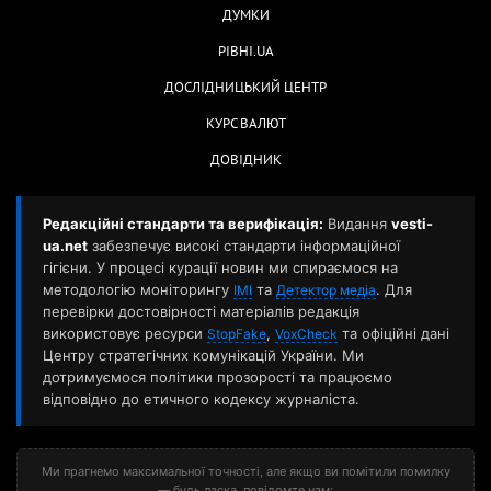
ДУМКИ
РІВНІ.UA
ДОСЛІДНИЦЬКИЙ ЦЕНТР
КУРС ВАЛЮТ
ДОВІДНИК
Редакційні стандарти та верифікація:
Видання
vesti-
ua.net
забезпечує високі стандарти інформаційної
гігієни. У процесі курації новин ми спираємося на
методологію моніторингу
та
. Для
ІМІ
Детектор медіа
перевірки достовірності матеріалів редакція
використовує ресурси
,
та офіційні дані
StopFake
VoxCheck
Центру стратегічних комунікацій України. Ми
дотримуємося політики прозорості та працюємо
відповідно до етичного кодексу журналіста.
Ми прагнемо максимальної точності, але якщо ви помітили помилку
— будь ласка, повідомте нам: