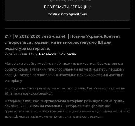
ПОВІДОМИТИ РЕДАКЦІЇ →
vestiua.net@gmail.com
21+ | © 2012-2026 vesti-ua.net || Новини України. Контент
створюється людьми: ми не використовуємо ШІ для
редактури матеріалів.
Україна. Київ. Ми у:
Facebook
|
Wikipedia
Матеріали з сайту «vesti-ua.net» можуть вживатися безкоштовно з
обов'язковим активним гіперпосиланням на vesti-ua.net у першому
абзаці. Також гіперпосилання необхідне при використанні частини
матеріалу.
Відповідальність за рекламу несе рекламодавець. Думка авторів може не
збігатися з позицією редакції.
Матеріали з плашкою
"Партнерський матеріал"
розміщуються на правах
реклами (21+).
«Новини компаній»
– інформаційний формат, що
ґрунтується на пресрелізах компаній; редакція не несе відповідальності за їх
зміст. Думка авторів може не збігатися з позицією редакції.