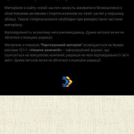
Матеріали з сайту «vesti-ua.net» можуть вживатися безкоштовно з
обов'язковим активним гіперпосиланням на vesti-ua.net у першому
абзаці. Також гіперпосилання необхідне при використанні частини
матеріалу.
Відповідальність за рекламу несе рекламодавець. Думка авторів може не
збігатися з позицією редакції.
Матеріали з плашкою
"Партнерський матеріал"
розміщуються на правах
реклами (21+).
«Новини компаній»
– інформаційний формат, що
ґрунтується на пресрелізах компаній; редакція не несе відповідальності за їх
зміст. Думка авторів може не збігатися з позицією редакції.