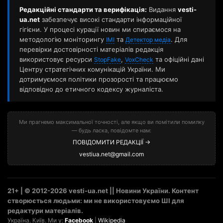
Редакційні стандарти та верифікація:
Видання
vesti-
ua.net
забезпечує високі стандарти інформаційної
гігієни. У процесі курації новин ми спираємося на
методологію моніторингу
та
. Для
ІМІ
Детектор медіа
перевірки достовірності матеріалів редакція
використовує ресурси
,
та офіційні дані
StopFake
VoxCheck
Центру стратегічних комунікацій України. Ми
дотримуємося політики прозорості та працюємо
відповідно до етичного кодексу журналіста.
Ми прагнемо максимальної точності, але якщо ви помітили помилку
— будь ласка, повідомте нам:
ПОВІДОМИТИ РЕДАКЦІЇ →
vestiua.net@gmail.com
21+ | © 2012-2026 vesti-ua.net || Новини України. Контент
створюється людьми: ми не використовуємо ШІ для
редактури матеріалів.
Україна. Київ. Ми у:
Facebook
|
Wikipedia