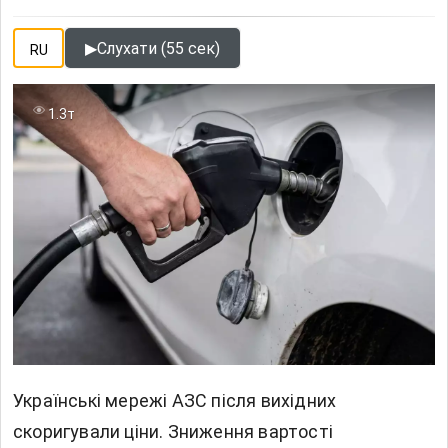
▶
Слухати (55 сек)
RU
1.3т
Українські мережі АЗС після вихідних
скоригували ціни. Зниження вартості