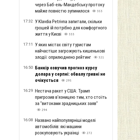
через Баб-ель-Мандебську протоку
майже повністю зупинилося
353
17:32
У Klavdia Petrivna запитали, скільки
грошей їй потрібно для комфортного
життя у Києві
333
17:11
У яких містах світу туристам
найчастіше загрожують кишенькові
злодії: оприлюднено рейтинг
321
16:50
Банкір озвучив прогноз курсу
долара у серпні: обвалу гривні не
очікується
295
16:29
Нестача ракет у США: Трамп
пригрозив в'язницею тим, хто стоїть
за "витоками зрадницьких заяв"
294
16:08
Названо найпопулярніші моделі
автомобілів: які машини
розкуповують українці
272