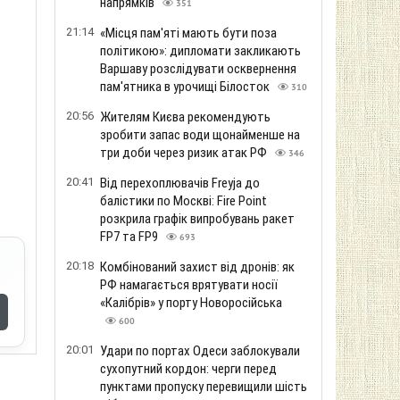
напрямків
351
21:14
«Місця пам'яті мають бути поза
політикою»: дипломати закликають
Варшаву розслідувати осквернення
пам'ятника в урочищі Білосток
310
20:56
Жителям Києва рекомендують
зробити запас води щонайменше на
три доби через ризик атак РФ
346
20:41
Від перехоплювачів Freyja до
балістики по Москві: Fire Point
розкрила графік випробувань ракет
FP7 та FP9
693
20:18
Комбінований захист від дронів: як
РФ намагається врятувати носії
«Калібрів» у порту Новоросійська
600
20:01
Удари по портах Одеси заблокували
сухопутний кордон: черги перед
пунктами пропуску перевищили шість