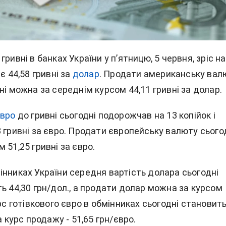
ривні в банках України у п’ятницю, 5 червня, зріс на
є 44,58 гривні за
долар
. Продати американську вал
ні можна за середнім курсом 44,11 гривні за долар.
євро
до гривні сьогодні подорожчав на 13 копійок і
 гривні за євро. Продати європейську валюту сього
 51,25 гривні за євро.
інниках України середня вартість долара сьогодні
ь 44,30 грн/дол., а продати долар можна за курсом
урс готівкового євро в обмінниках сьогодні становит
а курс продажу - 51,65 грн/євро.