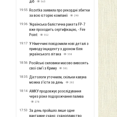
діб
563
19:55
Rozetka заявила про рекордні збитки
за всю історію компанії
290
19:36
Українська балістична ракета FP-7
вже проходить сертифікацію, - Fire
Point
352
19:17
У Німеччині повідомили нові деталі з
приводу інциденту з дроном біля
українського літака
338
18:56
Російські силовики масово вивозять
свої сім'ї з Криму
381
18:35
Дієтологи уточнили, скільки кавуна
можна з'їсти за день
282
18:14
АМКУ продовжує розслідування
через різке подорожчання палива
278
17:53
За день пройшло лише одне
вантажне судно: судноплавство