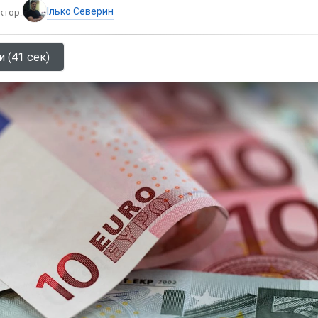
Ілько Северин
ктор:
и (41 сек)