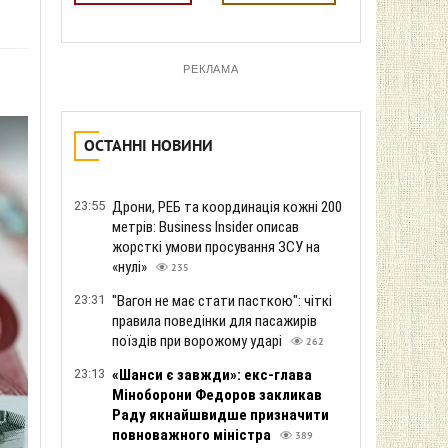
РЕКЛАМА
ОСТАННІ НОВИНИ
23:55
Дрони, РЕБ та координація кожні 200
метрів: Business Insider описав
жорсткі умови просування ЗСУ на
«нулі»
235
23:31
"Вагон не має стати пасткою": чіткі
правила поведінки для пасажирів
поїздів при ворожому ударі
262
23:13
«Шанси є завжди»: екс-глава
Міноборони Федоров закликав
Раду якнайшвидше призначити
повноважного міністра
389