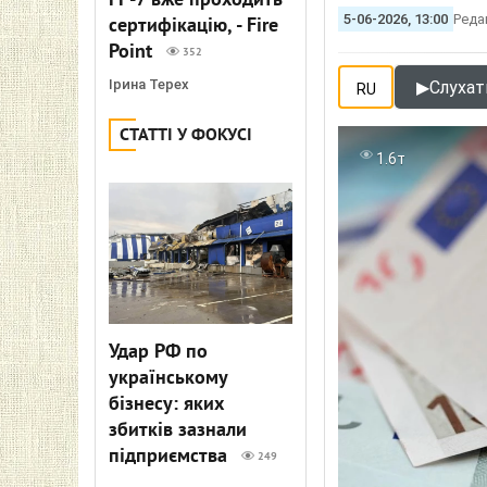
FP-7 вже проходить
5-06-2026, 13:00
Реда
сертифікацію, - Fire
Point
352
Ірина Терех
▶
Слухат
RU
СТАТТІ У ФОКУСІ
1.6т
Удар РФ по
українському
бізнесу: яких
збитків зазнали
підприємства
249