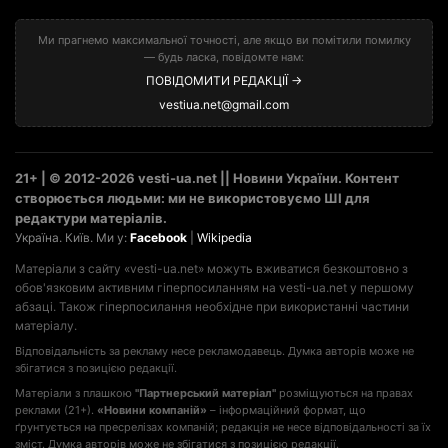
Ми прагнемо максимальної точності, але якщо ви помітили помилку
— будь ласка, повідомте нам:
ПОВІДОМИТИ РЕДАКЦІЇ →
vestiua.net@gmail.com
21+ | © 2012-2026 vesti-ua.net || Новини України. Контент
створюється людьми: ми не використовуємо ШІ для
редактури матеріалів.
Україна. Київ. Ми у:
Facebook
|
Wikipedia
Матеріали з сайту «vesti-ua.net» можуть вживатися безкоштовно з
обов'язковим активним гіперпосиланням на vesti-ua.net у першому
абзаці. Також гіперпосилання необхідне при використанні частини
матеріалу.
Відповідальність за рекламу несе рекламодавець. Думка авторів може не
збігатися з позицією редакції.
Матеріали з плашкою
"Партнерський матеріал"
розміщуються на правах
реклами (21+).
«Новини компаній»
– інформаційний формат, що
ґрунтується на пресрелізах компаній; редакція не несе відповідальності за їх
зміст. Думка авторів може не збігатися з позицією редакції.