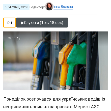
Інна Волєва
6-04-2026, 13:53
Редактор:
▶
Слухати (1 хв 18 сек)
RU
11.8т
Понеділок розпочався для українських водіїв із
неприємних новин на заправках. Мережі АЗС