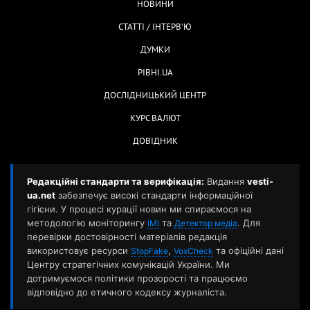
НОВИНИ
СТАТТІ / ІНТЕРВ'Ю
ДУМКИ
РІВНІ.UA
ДОСЛІДНИЦЬКИЙ ЦЕНТР
КУРС ВАЛЮТ
ДОВІДНИК
Редакційні стандарти та верифікація:
Видання
vesti-
ua.net
забезпечує високі стандарти інформаційної
гігієни. У процесі курації новин ми спираємося на
методологію моніторингу
та
. Для
ІМІ
Детектор медіа
перевірки достовірності матеріалів редакція
використовує ресурси
,
та офіційні дані
StopFake
VoxCheck
Центру стратегічних комунікацій України. Ми
дотримуємося політики прозорості та працюємо
відповідно до етичного кодексу журналіста.