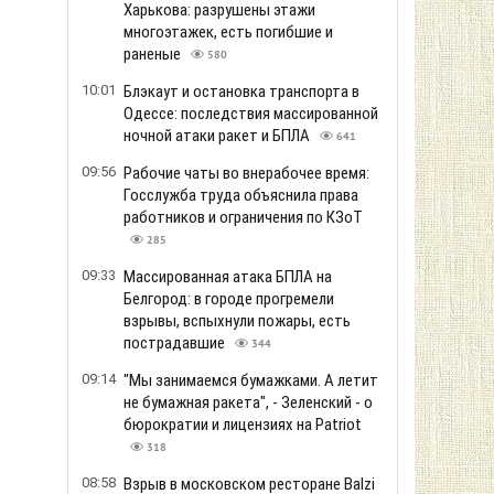
Харькова: разрушены этажи
многоэтажек, есть погибшие и
раненые
580
10:01
Блэкаут и остановка транспорта в
Одессе: последствия массированной
ночной атаки ракет и БПЛА
641
09:56
Рабочие чаты во внерабочее время:
Госслужба труда объяснила права
работников и ограничения по КЗоТ
285
09:33
Массированная атака БПЛА на
Белгород: в городе прогремели
взрывы, вспыхнули пожары, есть
пострадавшие
344
09:14
"Мы занимаемся бумажками. А летит
не бумажная ракета", - Зеленский - о
бюрократии и лицензиях на Patriot
318
08:58
Взрыв в московском ресторане Balzi