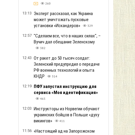
260
13:13
Эксперт рассказал, как Украина
может уничтожать пусковые
установки «Искандеров»
329
12:57
"Сделаем все, что в наших силах", –
Вучич дал обещание Зеленскому
382
12:43
От ракет до 50 тысяч солдат:
Зеленский предупредил о передаче
РФ военных технологий и опыта
КНДР
314
12:19
ПФУ запустил инструкцию для
сервиса «Моя идентификация»
465
12:03
Инструкторы из Норвегии обучают
украинских бойцов в Польше «духу
викингов»
411
11:56
«Настоящий ад на Запорожском