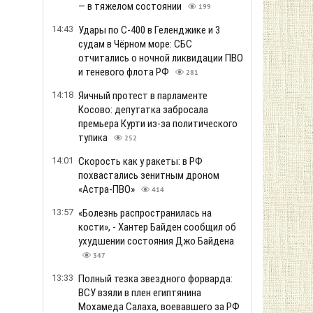
— в тяжелом состоянии
199
14:43
Удары по С-400 в Геленджике и 3
судам в Чёрном море: СБС
отчитались о ночной ликвидации ПВО
и теневого флота РФ
281
14:18
Яичный протест в парламенте
Косово: депутатка забросала
премьера Курти из-за политического
тупика
252
14:01
Скорость как у ракеты: в РФ
похвастались зенитным дроном
«Астра-ПВО»
414
13:57
«Болезнь распространилась на
кости», - Хантер Байден сообщил об
ухудшении состояния Джо Байдена
347
13:33
Полный тезка звездного форварда:
ВСУ взяли в плен египтянина
Мохамеда Салаха, воевавшего за РФ