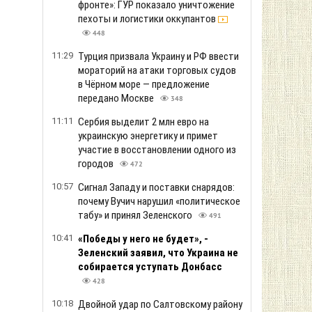
фронте»: ГУР показало уничтожение
пехоты и логистики оккупантов
448
11:29
Турция призвала Украину и РФ ввести
мораторий на атаки торговых судов
в Чёрном море — предложение
передано Москве
348
11:11
Сербия выделит 2 млн евро на
украинскую энергетику и примет
участие в восстановлении одного из
городов
472
10:57
Сигнал Западу и поставки снарядов:
почему Вучич нарушил «политическое
табу» и принял Зеленского
491
10:41
«Победы у него не будет», -
Зеленский заявил, что Украина не
собирается уступать Донбасс
428
10:18
Двойной удар по Салтовскому району