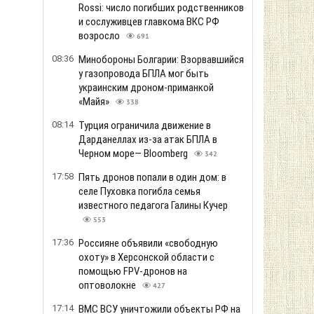
Rossi: число погибших родственников
и сослуживцев главкома ВКС РФ
возросло
691
08:36
Минобороны Болгарии: Взорвавшийся
у газопровода БПЛА мог быть
украинским дроном-приманкой
«Майя»
338
08:14
Турция ограничила движение в
Дарданеллах из-за атак БПЛА в
Черном море— Bloomberg
342
17:58
Пять дронов попали в один дом: в
селе Пуховка погибла семья
известного педагога Галины Кучер
553
17:36
Россияне объявили «свободную
охоту» в Херсонской области с
помощью FPV-дронов на
оптоволокне
427
17:14
ВМС ВСУ уничтожили объекты РФ на