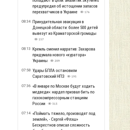
попадают в цели: аналитик Sky News
предупредил об истощении запасов
перехватчиков в Украине
176
08:34
Принудительная эвакуация в
Донецкой области: более 500 детей
вывезут из Краматорской громады
157
08:13
Кремль сменил нарратив: Захарова
придумала нового «куратора»
Украины
209
07:58
Удары БПЛА остановили
Саратовский НПЗ
195
07:36
«В январе по Москве будут ходить
медведи»: нардеп призвал бить по
газокомпрессорным станциям
России
313
07:14
«Поймать тяжело, производят под
землей», - Сергей «Флэш»
Бескрестнов описал сложность