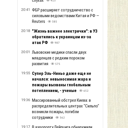
слухах
413
20:41
ФБР расширяет сотрудничество с
силовыми ведомствами Китая и РФ —
Reuters
385
20:18
"Жизнь важнее электрички": в УЗ
обратились к украинцам из-за
атак РФ
987
20:01
Львовские медики спасли двух
младенцев с редким пороком
развития
575
19:55
Супер Эль-Ниньо даже еще не
начался: невыносимая жара и
пожары вызваны глобальным
потеплением, - ученые
652
19:36
Массированный обстрел Киева: в
распределительных центрах "Сильпо"
возникли пожары, погибли
сотрудники
362
19:17
В аэропорту Лейпцига обнаружили