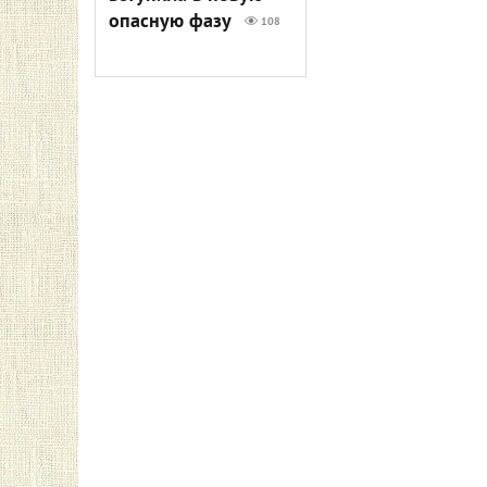
опасную фазу
108