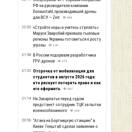
РФ на руководителя компании
Donaustahl, производившей дроны
для ВСУ — Zeit
496
22:03
«Стройте норы и учитесь стрелять»:
Маруся Звиробий призвала тыловые
регионы Украины готовиться к росту
угрозы
2.4т
21:58
В России подорвали разработчика
FPV-дронов
573
21:33
Отсрочка от мобилизации для
студентов в августе 2026 года:
кто рискует потерять право и как
его оформить
467
21:14
На Закарпатье перед судом
предстанет сотрудник ТЦК за пытки
военнообязанного
418
20:56
"Атака на Бортницкую станцию" в
Киеве: Генштаб сделал заявление о