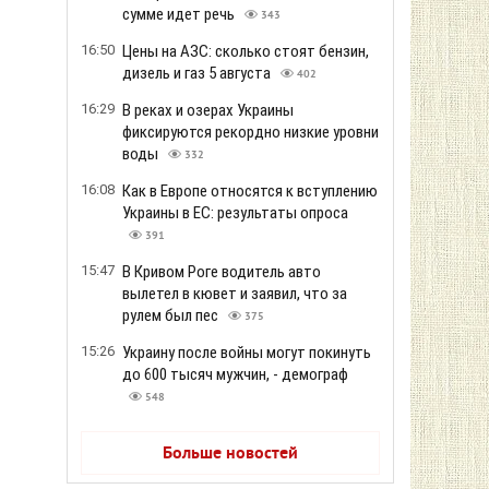
сумме идет речь
343
16:50
Цены на АЗС: сколько стоят бензин,
дизель и газ 5 августа
402
16:29
В реках и озерах Украины
фиксируются рекордно низкие уровни
воды
332
16:08
Как в Европе относятся к вступлению
Украины в ЕС: результаты опроса
391
15:47
В Кривом Роге водитель авто
вылетел в кювет и заявил, что за
рулем был пес
375
15:26
Украину после войны могут покинуть
до 600 тысяч мужчин, - демограф
548
Больше новостей