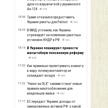
дрон со взрывчаткой у украинского
Ан-124
335
18:56
Трамп отказался предоставить
Украине ракеты для Patriot
352
18:35
В МИД уточнили, как Украина
отреагирует на появление ракетных
установок КНДР в РФ
361
18:14
В Украине планируют провести
масштабную пенсионную реформу
818
17:53
Как правильно проветривать комнату
в жару: почему вентилятор не
охлаждает воздух
405
17:32
"Налог на OLX": какими станут новые
правила налогообложения для
владельцев жилья
362
17:11
ЕС передаст Украине доходы от
замороженных активов РФ: о какой