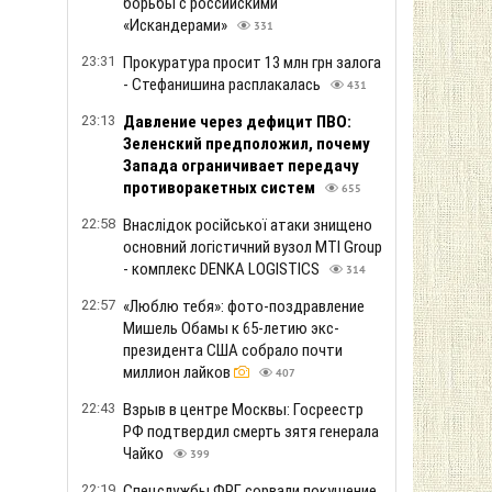
борьбы с российскими
«Искандерами»
331
23:31
Прокуратура просит 13 млн грн залога
- Стефанишина расплакалась
431
23:13
Давление через дефицит ПВО:
Зеленский предположил, почему
Запада ограничивает передачу
противоракетных систем
655
22:58
Внаслідок російської атаки знищено
основний логістичний вузол MTI Group
- комплекс DENKA LOGISTICS
314
22:57
«Люблю тебя»: фото-поздравление
Мишель Обамы к 65-летию экс-
президента США собрало почти
миллион лайков
407
22:43
Взрыв в центре Москвы: Госреестр
РФ подтвердил смерть зятя генерала
Чайко
399
22:19
Спецслужбы ФРГ сорвали покушение