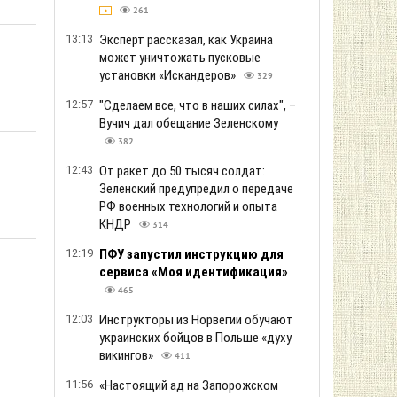
261
13:13
Эксперт рассказал, как Украина
может уничтожать пусковые
установки «Искандеров»
329
12:57
"Сделаем все, что в наших силах", –
Вучич дал обещание Зеленскому
382
12:43
От ракет до 50 тысяч солдат:
Зеленский предупредил о передаче
РФ военных технологий и опыта
КНДР
314
12:19
ПФУ запустил инструкцию для
сервиса «Моя идентификация»
465
12:03
Инструкторы из Норвегии обучают
украинских бойцов в Польше «духу
викингов»
411
11:56
«Настоящий ад на Запорожском