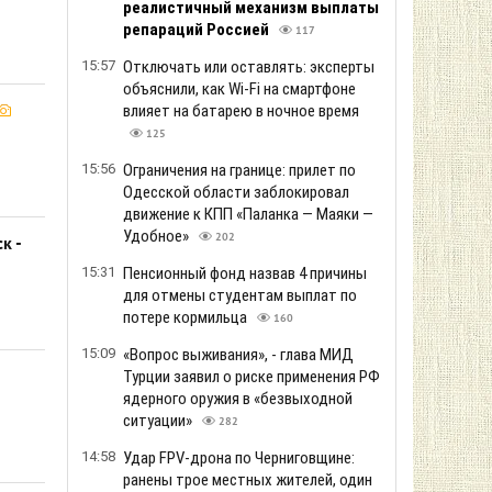
реалистичный механизм выплаты
репараций Россией
117
15:57
Отключать или оставлять: эксперты
объяснили, как Wi-Fi на смартфоне
влияет на батарею в ночное время
125
15:56
Ограничения на границе: прилет по
Одесской области заблокировал
движение к КПП «Паланка — Маяки —
Удобное»
202
к -
15:31
Пенсионный фонд назвав 4 причины
для отмены студентам выплат по
потере кормильца
160
15:09
«Вопрос выживания», - глава МИД
Турции заявил о риске применения РФ
ядерного оружия в «безвыходной
ситуации»
282
14:58
Удар FPV-дрона по Черниговщине:
ранены трое местных жителей, один