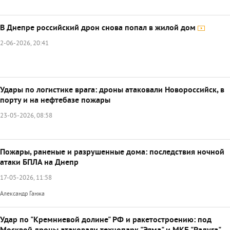
В Днепре российский дрон снова попал в жилой дом
2-06-2026, 20:41
Удары по логистике врага: дроны атаковали Новороссийск, в
порту и на нефтебазе пожары
23-05-2026, 08:58
Пожары, раненые и разрушенные дома: последствия ночной
атаки БПЛА на Днепр
17-05-2026, 11:58
Александр Ганжа
Удар по "Кремниевой долине" РФ и ракетостроению: под