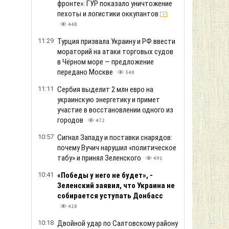
фронте»: ГУР показало уничтожение
пехоты и логистики оккупантов
448
11:29
Турция призвала Украину и РФ ввести
мораторий на атаки торговых судов
в Чёрном море — предложение
передано Москве
348
11:11
Сербия выделит 2 млн евро на
украинскую энергетику и примет
участие в восстановлении одного из
городов
472
10:57
Сигнал Западу и поставки снарядов:
почему Вучич нарушил «политическое
табу» и принял Зеленского
491
10:41
«Победы у него не будет», -
Зеленский заявил, что Украина не
собирается уступать Донбасс
428
10:18
Двойной удар по Салтовскому району