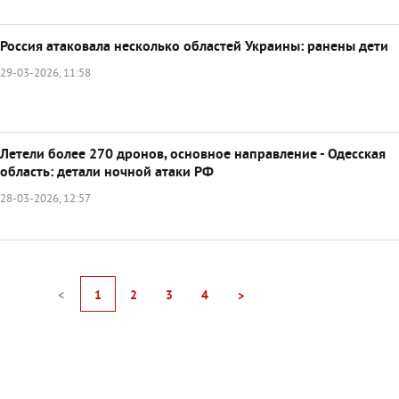
Россия атаковала несколько областей Украины: ранены дети
29-03-2026, 11:58
Летели более 270 дронов, основное направление - Одесская
область: детали ночной атаки РФ
28-03-2026, 12:57
<
1
2
3
4
>