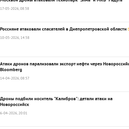
Москвой дроны атаковали технопарк "Элма" и МКБ "Радуга"
17-05-2026, 08:58
Россияне атаковали спасателей в Днепропетровской области
10-05-2026, 14:58
Атаки дронов парализовали экспорт нефти через Новороссийс
Bloomberg
14-04-2026, 08:57
Дроны подбили носитель "Калибров": детали атаки на
Новороссийск
6-04-2026, 20:01