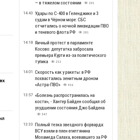
— в тяжелом состоянии
201
14:43
Удары по С-400 в Геленджике и 3
судам в Чёрном море: СБС
отчитались о ночной ликвидации ПВО
и теневого флота РФ
281
14:18
Яичный протест в парламенте
Косово: депутатка забросала
премьера Курти из-за политического
тупика
252
14:01
Скорость как у ракеты: в РФ
похвастались зенитным дроном
нах
«Астра-ПВО»
416
13:57
«Болезнь распространилась на
кости», - Хантер Байден сообщил об
ухудшении состояния Джо Байдена
347
ил
13:33
Полный тезка звездного форварда:
ВСУ взяли в плен египтянина
Мохамеда Салаха, воевавшего за РФ