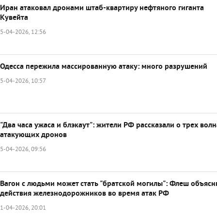
Иран атаковал дронами штаб-квартиру нефтяного гиганта
Кувейта
5-04-2026, 12:56
Одесса пережила массированную атаку: много разрушений
5-04-2026, 10:57
"Два часа ужаса и блэкаут": жители РФ рассказали о трех вол
атакующих дронов
5-04-2026, 09:56
Вагон с людьми может стать "братской могилы": Флеш объясн
действия железнодорожников во время атак РФ
1-04-2026, 20:01