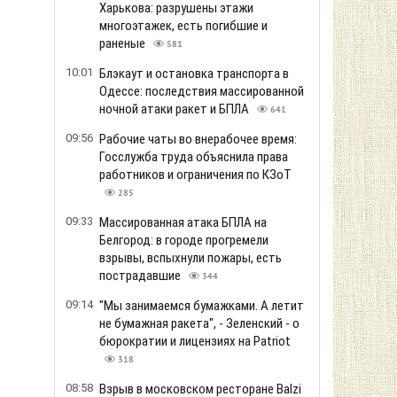
Харькова: разрушены этажи
многоэтажек, есть погибшие и
раненые
581
10:01
Блэкаут и остановка транспорта в
Одессе: последствия массированной
ночной атаки ракет и БПЛА
641
09:56
Рабочие чаты во внерабочее время:
Госслужба труда объяснила права
работников и ограничения по КЗоТ
285
09:33
Массированная атака БПЛА на
Белгород: в городе прогремели
взрывы, вспыхнули пожары, есть
пострадавшие
344
09:14
"Мы занимаемся бумажками. А летит
не бумажная ракета", - Зеленский - о
бюрократии и лицензиях на Patriot
318
08:58
Взрыв в московском ресторане Balzi