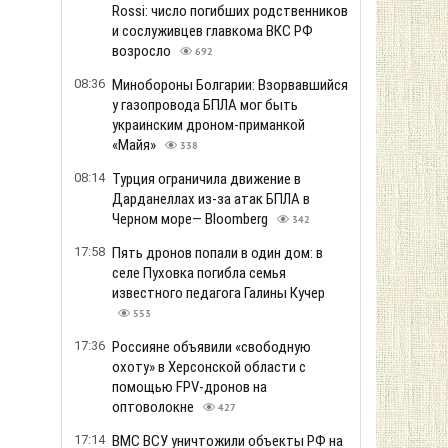
Rossi: число погибших родственников
и сослуживцев главкома ВКС РФ
возросло
692
08:36
Минобороны Болгарии: Взорвавшийся
у газопровода БПЛА мог быть
украинским дроном-приманкой
«Майя»
338
08:14
Турция ограничила движение в
Дарданеллах из-за атак БПЛА в
Черном море— Bloomberg
342
17:58
Пять дронов попали в один дом: в
селе Пуховка погибла семья
известного педагога Галины Кучер
553
17:36
Россияне объявили «свободную
охоту» в Херсонской области с
помощью FPV-дронов на
оптоволокне
427
17:14
ВМС ВСУ уничтожили объекты РФ на