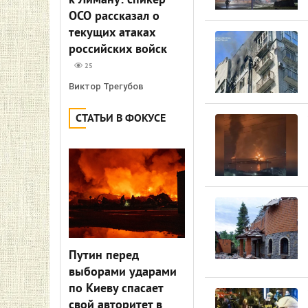
к Лиману: спикер
ОСО рассказал о
текущих атаках
российских войск
25
Виктор Трегубов
СТАТЬИ В ФОКУСЕ
Путин перед
выборами ударами
по Киеву спасает
свой авторитет в