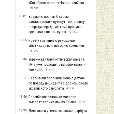
«Калибров» в порту Новороссийска
606
20:01
Удары по портам Одессы
заблокировали сухопутную границу:
очереди перед пунктами пропуска
превысили шесть суток
566
19:55
Rozetka заявила о рекордных
убытках за всю историю компании
290
19:36
Украинская баллистическая ракета
FP-7 уже проходит сертификацию, -
Fire Point
352
19:17
В Германии сообщили новые детали
по поводу инцидента с дроном около
украинского самолета
338
18:56
Российские силовики массово
вывозят свои семьи из Крыма
381
18:35
Диетологи уточнили, сколько арбуза