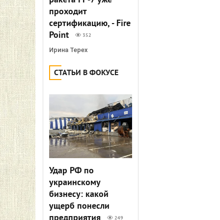
ракета FP-7 уже
проходит
сертификацию, - Fire
Point
352
Ирина Терех
СТАТЬИ В ФОКУСЕ
Удар РФ по
украинскому
бизнесу: какой
ущерб понесли
предприятия
249