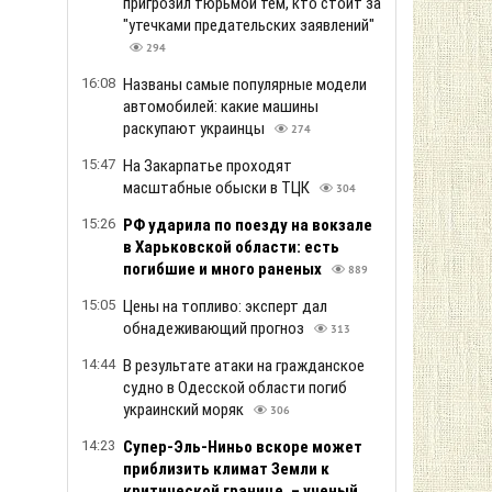
пригрозил тюрьмой тем, кто стоит за
"утечками предательских заявлений"
294
16:08
Названы самые популярные модели
автомобилей: какие машины
раскупают украинцы
274
15:47
На Закарпатье проходят
масштабные обыски в ТЦК
304
15:26
РФ ударила по поезду на вокзале
в Харьковской области: есть
погибшие и много раненых
889
15:05
Цены на топливо: эксперт дал
обнадеживающий прогноз
313
14:44
В результате атаки на гражданское
судно в Одесской области погиб
украинский моряк
306
14:23
Супер-Эль-Ниньо вскоре может
приблизить климат Земли к
критической границе, – ученый