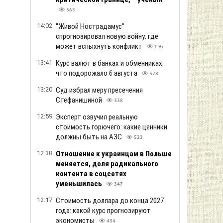
365
14:02
"Живой Нострадамус"
спрогнозировал новую войну: где
может вспыхнуть конфликт
1.9т
13:41
Курс валют в банках и обменниках:
что подорожало 6 августа
328
13:20
Суд избрал меру пресечения
Стефанишиной
338
12:59
Эксперт озвучил реальную
стоимость горючего: какие ценники
должны быть на АЗС
522
12:38
Отношение к украинцам в Польше
меняется, доля радикального
контента в соцсетях
уменьшилась
347
12:17
Стоимость доллара до конца 2027
года: какой курс прогнозируют
экономисты
434