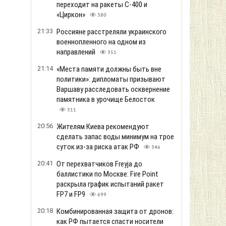
переходит на ракеты С-400 и
«Циркон»
380
21:33
Россияне расстреляли украинского
военнопленного на одном из
направлений
351
21:14
«Места памяти должны быть вне
политики»: дипломаты призывают
Варшаву расследовать осквернение
памятника в урочище Белосток
311
20:56
Жителям Киева рекомендуют
сделать запас воды минимум на трое
суток из-за риска атак РФ
346
20:41
От перехватчиков Freyja до
баллистики по Москве: Fire Point
раскрыла график испытаний ракет
FP7 и FP9
699
20:18
Комбинированная защита от дронов:
как РФ пытается спасти носители