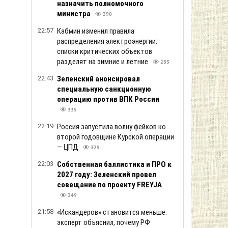
назначить полномочного
министра
390
22:57
Кабмин изменил правила
распределения электроэнергии:
списки критических объектов
разделят на зимние и летние
283
22:43
Зеленский анонсировал
специальную санкционную
операцию против ВПК России
335
22:19
Россия запустила волну фейков ко
второй годовщине Курской операции
— ЦПД
329
22:03
Собственная баллистика и ПРО к
2027 году: Зеленский провел
совещание по проекту FREYJA
349
21:58
«Искандеров» становится меньше:
эксперт объяснил, почему РФ