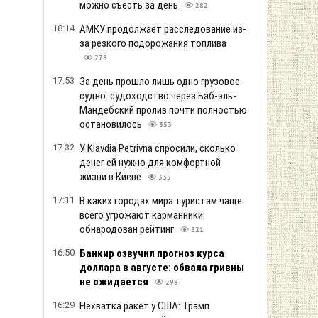
можно съесть за день
282
18:14
АМКУ продолжает расследование из-
за резкого подорожания топлива
278
17:53
За день прошло лишь одно грузовое
судно: судоходство через Баб-эль-
Мандебский пролив почти полностью
остановилось
353
17:32
У Klavdia Petrivna спросили, сколько
денег ей нужно для комфортной
жизни в Киеве
335
17:11
В каких городах мира туристам чаще
всего угрожают карманники:
обнародован рейтинг
321
16:50
Банкир озвучил прогноз курса
доллара в августе: обвала гривны
не ожидается
298
16:29
Нехватка ракет у США: Трамп