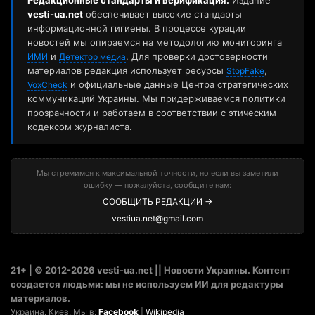
Редакционные стандарты и верификация:
Издание
vesti-ua.net
обеспечивает высокие стандарты
информационной гигиены. В процессе курации
новостей мы опираемся на методологию мониторинга
и
. Для проверки достоверности
ИМИ
Детектор медиа
материалов редакция использует ресурсы
,
StopFake
и официальные данные Центра стратегических
VoxCheck
коммуникаций Украины. Мы придерживаемся политики
прозрачности и работаем в соответствии с этическим
кодексом журналиста.
Мы стремимся к максимальной точности, но если вы заметили
ошибку — пожалуйста, сообщите нам:
СООБЩИТЬ РЕДАКЦИИ →
vestiua.net@gmail.com
21+ | © 2012-2026 vesti-ua.net || Новости Украины. Контент
создается людьми: мы не используем ИИ для редактуры
материалов.
Украина. Киев. Мы в:
Facebook
|
Wikipedia