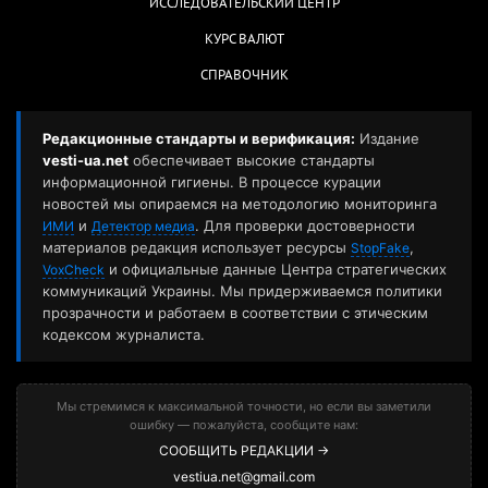
ИССЛЕДОВАТЕЛЬСКИЙ ЦЕНТР
КУРС ВАЛЮТ
СПРАВОЧНИК
Редакционные стандарты и верификация:
Издание
vesti-ua.net
обеспечивает высокие стандарты
информационной гигиены. В процессе курации
новостей мы опираемся на методологию мониторинга
и
. Для проверки достоверности
ИМИ
Детектор медиа
материалов редакция использует ресурсы
,
StopFake
и официальные данные Центра стратегических
VoxCheck
коммуникаций Украины. Мы придерживаемся политики
прозрачности и работаем в соответствии с этическим
кодексом журналиста.
Мы стремимся к максимальной точности, но если вы заметили
ошибку — пожалуйста, сообщите нам:
СООБЩИТЬ РЕДАКЦИИ →
vestiua.net@gmail.com