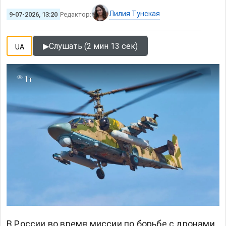
Лилия Тунская
9-07-2026, 13:20
Редактор:
▶
Слушать (2 мин 13 сек)
UA
1т
В России
во время миссии по борьбе с дронами