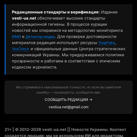
Редакционные стандарты и верификация:
Издание
vesti-ua.net
обеспечивает высокие стандарты
информационной гигиены. В процессе курации
новостей мы опираемся на методологию мониторинга
и
. Для проверки достоверности
ИМИ
Детектор медиа
материалов редакция использует ресурсы
,
StopFake
и официальные данные Центра стратегических
VoxCheck
коммуникаций Украины. Мы придерживаемся политики
прозрачности и работаем в соответствии с этическим
кодексом журналиста.
Мы стремимся к максимальной точности, но если вы заметили
ошибку — пожалуйста, сообщите нам:
СООБЩИТЬ РЕДАКЦИИ →
vestiua.net@gmail.com
21+ | © 2012-2026 vesti-ua.net || Новости Украины. Контент
создается людьми: мы не используем ИИ для редактуры