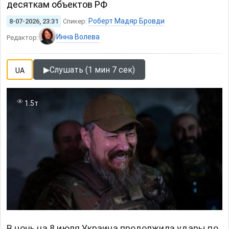
десяткам объектов РФ
Роберт Мадяр Бровди
8-07-2026, 23:31
Спикер:
Инна Волева
Редактор:
▶
Слушать (1 мин 7 сек)
UA
1.5т
В ночь на 8 июля Украина продолжила удары по