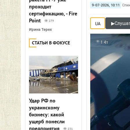
ракета FP-7 уже
9-07-2026, 10:11
Спи
проходит
сертификацию, - Fire
Point
279
▶
Слушат
UA
Ирина Терех
1.4т
СТАТЬИ В ФОКУСЕ
Удар РФ по
украинскому
бизнесу: какой
ущерб понесли
предприятия
231