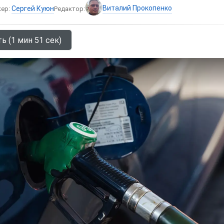
Виталий Прокопенко
Сергей Куюн
кер:
Редактор:
ь (1 мин 51 сек)