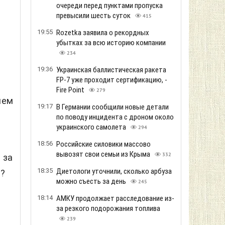
очереди перед пунктами пропуска
превысили шесть суток
415
19:55
Rozetka заявила о рекордных
убытках за всю историю компании
234
19:36
Украинская баллистическая ракета
FP-7 уже проходит сертификацию, -
Fire Point
279
чем
19:17
В Германии сообщили новые детали
по поводу инцидента с дроном около
украинского самолета
294
18:56
Российские силовики массово
вывозят свои семьи из Крыма
332
 за
18:35
Диетологи уточнили, сколько арбуза
и?
можно съесть за день
245
18:14
АМКУ продолжает расследование из-
за резкого подорожания топлива
239