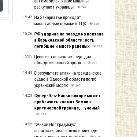
автомобилей: какие машины
раскупают украинцы
247
15:47
На Закарпатье проходят
масштабные обыски в ТЦК
260
15:26
РФ ударила по поезду на вокзале
в Харьковской области: есть
погибшие и много раненых
781
15:05
Цены на топливо: эксперт дал
обнадеживающий прогноз
275
14:44
В результате атаки на гражданское
судно в Одесской области погиб
украинский моряк
267
14:23
Супер-Эль-Ниньо вскоре может
приблизить климат Земли к
критической границе, – ученый
328
14:02
"Живой Нострадамус"
спрогнозировал новую войну: где
может вспыхнуть конфликт