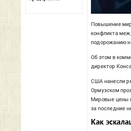
Повышение миро
конфликта межд
подорожанию на
Об этом в комм
директор Конса
США нанесли ря
Ормузском прол
Мировые
цены 
за последние н
Как эскала