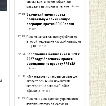
списки критических объектов
разделят на зимние и летние
160
22:43
Зеленский анонсировал
специальную санкционную
операцию против ВПК России
210
22:19
Россия запустила волну фейков ко
второй годовщине Курской операции
— ЦПД
218
22:03
Собственная баллистика и ПРО к
2027 году: Зеленский провел
совещание по проекту FREYJA
233
21:58
«Искандеров» становится меньше:
м
эксперт объяснил, почему РФ
переходит на ракеты С-400 и
«Циркон»
258
21:33
Россияне расстреляли украинского
военнопленного на одном из