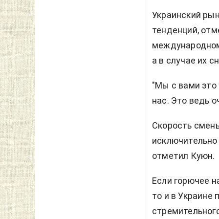
Украинский рын
тенденций, отм
международном 
а в случае их с
"Мы с вами это 
нас. Это ведь о
Скорость смены
исключительно 
отметил Куюн.
Если горючее н
то и в Украине
стремительного 