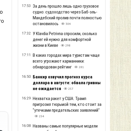
17:53
За день прошло лишь одно грузовое
о
судно: судоходство через Баб-эль-
Мандебский пролив почти полностью
го
остановилось
304
17:32
У Klavdia Petrivna спросили, сколько
денег ей нужно для комфортной
жизни в Киеве
298
17:11
В каких городах мира туристам чаще
всего угрожают карманники:
обнародован рейтинг
281
16:50
Банкир озвучил прогноз курса
доллара в августе: обвала гривны
не ожидается
257
16:29
Нехватка ракет у США: Трамп
пригрозил тюрьмой тем, кто стоит за
"утечками предательских заявлений"
254
16:08
Названы самые популярные модели