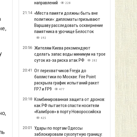
направлений
228
21:14
«Места памяти должны быть вне
а
политики»: дипломаты призывают
Варшаву расследовать осквернение
не,
памятника в урочище Белосток
192
20:56
Жителям Киева рекомендуют
у
сделать запас воды минимум на трое
суток из-за риска атак РФ
282
20:41
От перехватчиков Freyja до
баллистики по Москве: Fire Point
раскрыла график испытаний ракет
FP7 и FP9
477
20:18
Комбинированная защита от дронов:
как РФ пытается спасти носители
«Калибров» в порту Новороссийска
о,
425
20:01
Удары по портам Одессы
ль
заблокировали сухопутную границу: