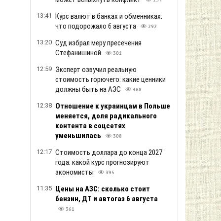
1.7т
13:41
Курс валют в банках и обменниках:
что подорожало 6 августа
292
13:20
Суд избрал меру пресечения
Стефанишиной
301
12:59
Эксперт озвучил реальную
стоимость горючего: какие ценники
должны быть на АЗС
468
12:38
Отношение к украинцам в Польше
меняется, доля радикального
контента в соцсетях
уменьшилась
308
12:17
Стоимость доллара до конца 2027
года: какой курс прогнозируют
экономисты
395
11:35
Цены на АЗС: сколько стоит
бензин, ДТ и автогаз 6 августа
361