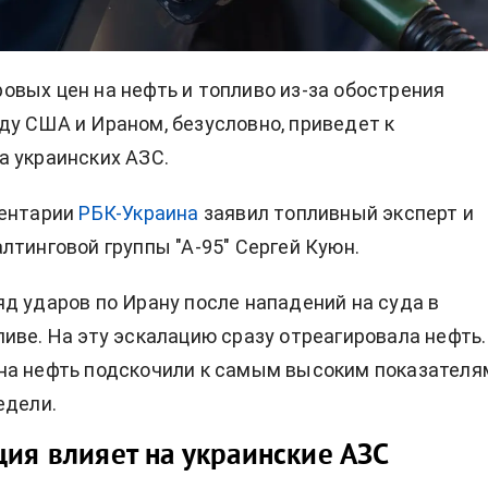
вых цен на нефть и топливо из-за обострения
у США и Ираном, безусловно, приведет к
 украинских АЗС.
ентарии
РБК-Украина
заявил топливный эксперт и
лтинговой группы "А-95" Сергей Куюн.
д ударов по Ирану после нападений на суда в
иве. На эту эскалацию сразу отреагировала нефть.
на нефть подскочили к самым высоким показателя
едели.
ция влияет на украинские АЗС