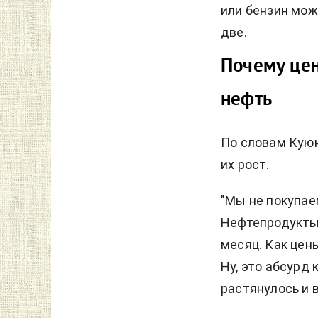
или бензин мож
две.
Почему цен
нефть
По словам Куюн
их рост.
"Мы не покупае
Нефтепродукты 
месяц. Как цены
Ну, это абсурд 
растянулось и в