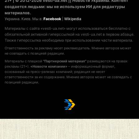
21+ | © 2012-2026 vesti-ua.net || Новости Украины. Контент
создается людьми: мы не используем ИИ для редактуры
материалов.
Украина. Киев. Мы в:
Facebook
|
Wikipedia
Материалы с сайта «vesti-ua.net» могут использоваться бесплатно с
обязательной активной гиперссылкой на vesti-ua.net в первом абзаце.
Также гиперссылка необходима при использовании части материала.
Ответственность за рекламу несет рекламодатель. Мнение авторов может
не совпадать с позицией редакции.
Материалы с плашкой
"Партнерский материал"
размещаются на правах
рекламы (21+).
«Новости компании»
– информационный формат,
основанный на пресс-релизах компаний; редакция не несет
ответственности за их содержание. Мнение авторов может не совпадать с
позицией редакции.