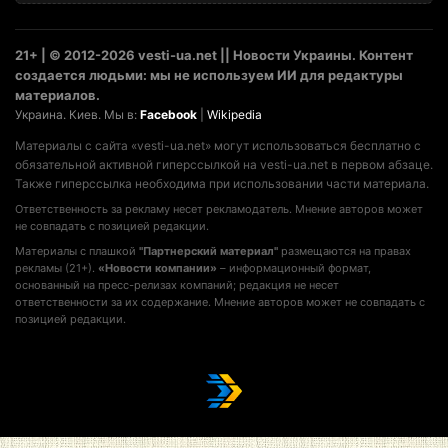
21+ | © 2012-2026 vesti-ua.net || Новости Украины. Контент
создается людьми: мы не используем ИИ для редактуры
материалов.
Украина. Киев. Мы в:
Facebook
|
Wikipedia
Материалы с сайта «vesti-ua.net» могут использоваться бесплатно с
обязательной активной гиперссылкой на vesti-ua.net в первом абзаце.
Также гиперссылка необходима при использовании части материала.
Ответственность за рекламу несет рекламодатель. Мнение авторов может
не совпадать с позицией редакции.
Материалы с плашкой
"Партнерский материал"
размещаются на правах
рекламы (21+).
«Новости компании»
– информационный формат,
основанный на пресс-релизах компаний; редакция не несет
ответственности за их содержание. Мнение авторов может не совпадать с
позицией редакции.