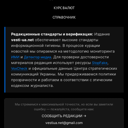
КУРС ВАЛЮТ
СПРАВОЧНИК
Редакционные стандарты и верификация:
Издание
vesti-ua.net
обеспечивает высокие стандарты
информационной гигиены. В процессе курации
новостей мы опираемся на методологию мониторинга
и
. Для проверки достоверности
ИМИ
Детектор медиа
материалов редакция использует ресурсы
,
StopFake
и официальные данные Центра стратегических
VoxCheck
коммуникаций Украины. Мы придерживаемся политики
прозрачности и работаем в соответствии с этическим
кодексом журналиста.
Мы стремимся к максимальной точности, но если вы заметили
ошибку — пожалуйста, сообщите нам:
СООБЩИТЬ РЕДАКЦИИ →
vestiua.net@gmail.com