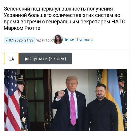
Зеленский подчеркнул важность получения
Украиной большего количества этих систем во
время встречи с генеральным секретарем НАТО
Марком Рютте
Лилия Тунская
7-07-2026, 21:33
Редактор:
▶
Слушать (37 сек)
UA
1.2т