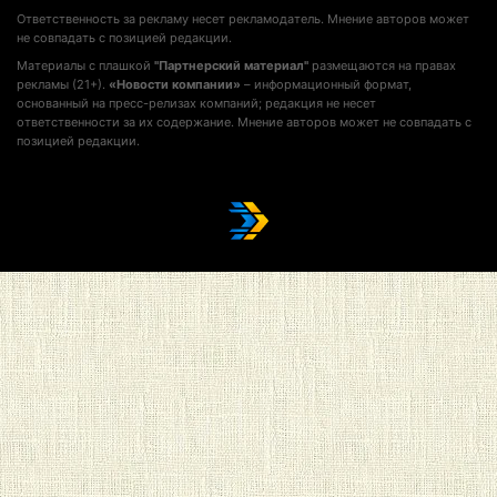
Ответственность за рекламу несет рекламодатель. Мнение авторов может
не совпадать с позицией редакции.
Материалы с плашкой
"Партнерский материал"
размещаются на правах
рекламы (21+).
«Новости компании»
– информационный формат,
основанный на пресс-релизах компаний; редакция не несет
ответственности за их содержание. Мнение авторов может не совпадать с
позицией редакции.