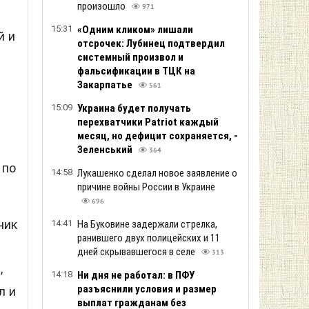
произошло
971
15:31
«Одним кликом» лишали
й и
отсрочек: Лубинец подтвердил
системный произвол и
фальсификации в ТЦК на
Закарпатье
561
15:09
Украина будет получать
перехватчики Patriot каждый
месяц, но дефицит сохраняется, -
Зеленський
364
 по
14:58
Лукашенко сделал новое заявление о
причине войны России в Украине
696
ник
14:41
На Буковине задержали стрелка,
ранившего двух полицейских и 11
дней скрывавшегося в селе
313
,
14:18
Ни дня не работал: в ПФУ
разъяснили условия и размер
л и
выплат гражданам без