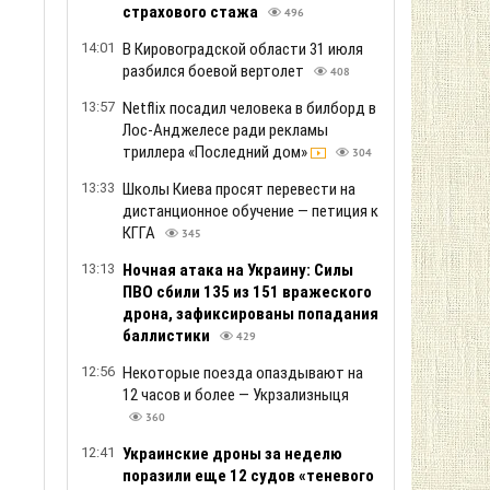
страхового стажа
496
14:01
В Кировоградской области 31 июля
разбился боевой вертолет
408
13:57
Netflix посадил человека в билборд в
Лос-Анджелесе ради рекламы
триллера «Последний дом»
304
13:33
Школы Киева просят перевести на
дистанционное обучение — петиция к
КГГА
345
13:13
Ночная атака на Украину: Силы
ПВО сбили 135 из 151 вражеского
дрона, зафиксированы попадания
баллистики
429
12:56
Некоторые поезда опаздывают на
12 часов и более — Укрзализныця
360
12:41
Украинские дроны за неделю
поразили еще 12 судов «теневого