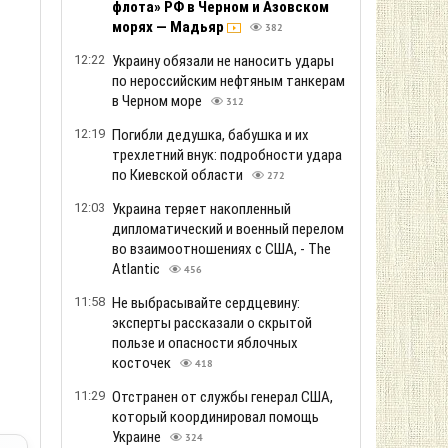
флота» РФ в Черном и Азовском
морях — Мадьяр
382
12:22
Украину обязали не наносить удары
по нероссийским нефтяным танкерам
в Черном море
312
12:19
Погибли дедушка, бабушка и их
трехлетний внук: подробности удара
по Киевской области
272
12:03
Украина теряет накопленный
дипломатический и военный перелом
во взаимоотношениях с США, - The
Atlantic
456
11:58
Не выбрасывайте сердцевину:
эксперты рассказали о скрытой
пользе и опасности яблочных
косточек
418
11:29
Отстранен от службы генерал США,
который координировал помощь
Украине
324