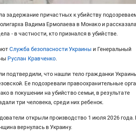
ла задержание причастных к убийству подозревае
 олигарха Вадима Ермолаева в Монако и рассказал
ла - в частности, кто признался в убийстве.
ают
Служба безопасности Украины
и Генеральный
ины
Руслан Кравченко
.
и подтвердили, что нашли тело гражданки Украин
зовской. Ее подозревали правоохранительные орг
ко в покушении на убийство семьи, в результате
адали три человека, среди них ребенок.
дователи открыли производство 1 июля 2026 года. 
нщина вернулась в Украину.