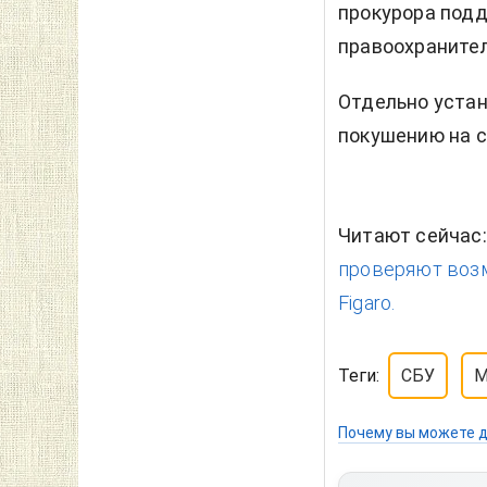
прокурора подд
правоохраните
Отдельно устан
покушению на с
Читают сейчас
проверяют возм
Figaro.
Теги:
СБУ
М
Почему вы можете д