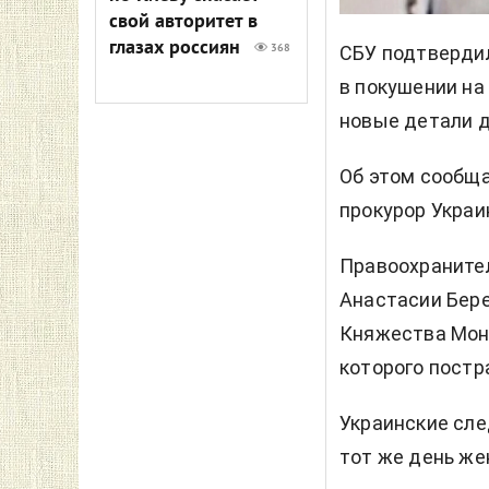
свой авторитет в
глазах россиян
368
СБУ подтверди
в покушении на
новые детали де
Об этом сообщ
прокурор Укра
Правоохранител
Анастасии Бере
Княжества Мона
которого постр
Украинские сле
тот же день же