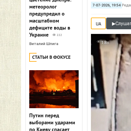
цветение Днепра:
7-07-2026, 19:54
Реда
метеоролог
предупредил о
масштабном
▶
Слушат
UA
дефиците воды в
Украине
222
1.8т
Виталий Шпига
СТАТЬИ В ФОКУСЕ
Путин перед
выборами ударами
по Киеву спасает