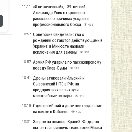
11:11
«Я не железный», - 39-летний
Александр Усик откровенно
рассказал о причинах ухода из
профессионального бокса
416
10:57
Советские свидетельства о
рождении остаются действующими в
Украине: в Минюсте назвали
исключения для замены
335
10:57
Армия РФ ударила по пассажирскому
поезду Киев-Сумы
319
10:41
Дроны атаковали Ильский и
Сызранский НПЗ в РФ: на
предприятиях вспыхнули
масштабные пожары
410
10:18
Один погибший и двое пострадавших
на пляже в Коблево
456
10:01
Запрос на помощь SpaceX: Федоров
пытается привлечь технологии Маска