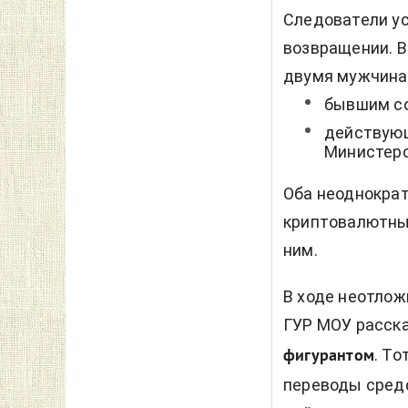
Следователи ус
возвращении. В
двумя мужчина
бывшим со
действующ
Министерс
Оба неоднократ
криптовалютные
ним.
В ходе неотло
ГУР МОУ расска
. То
фигурантом
переводы средс