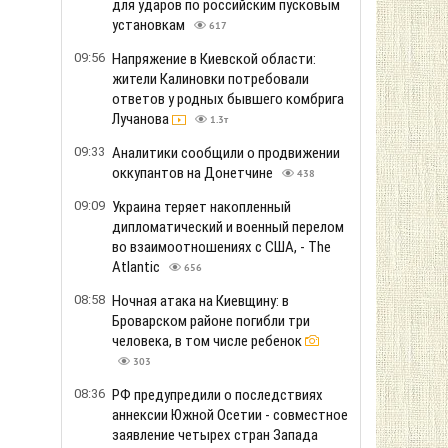
для ударов по российским пусковым
установкам
617
09:56
Напряжение в Киевской области:
жители Калиновки потребовали
ответов у родных бывшего комбрига
Лучанова
1.3т
09:33
Аналитики сообщили о продвижении
оккупантов на Донетчине
438
09:09
Украина теряет накопленный
дипломатический и военный перелом
во взаимоотношениях с США, - The
Atlantic
656
08:58
Ночная атака на Киевщину: в
Броварском районе погибли три
человека, в том числе ребенок
303
08:36
РФ предупредили о последствиях
аннексии Южной Осетии - совместное
заявление четырех стран Запада