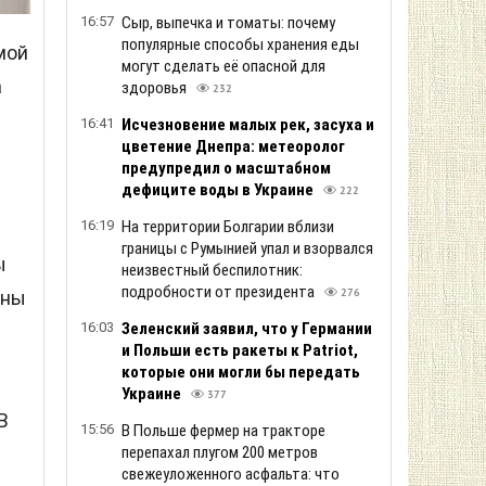
16:57
Сыр, выпечка и томаты: почему
популярные способы хранения еды
мой
могут сделать её опасной для
а
здоровья
232
16:41
Исчезновение малых рек, засуха и
цветение Днепра: метеоролог
предупредил о масштабном
дефиците воды в Украине
222
16:19
На территории Болгарии вблизи
границы с Румынией упал и взорвался
ы
неизвестный беспилотник:
подробности от президента
аны
276
16:03
Зеленский заяв ил, что у Германии
и Польши есть ракеты к Patriot,
которые они могли бы передать
Украине
377
В
15:56
В Польше фермер на тракторе
перепахал плугом 200 метров
свежеуложенного асфальта: что