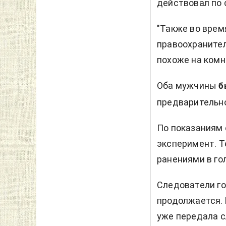
действовал по 
"Также во врем
правоохраните
похоже на комна
Оба мужчины
б
предварительно
По показаниям 
эксперимент. Т
ранениями в го
Следователи го
продолжается.
уже передала с