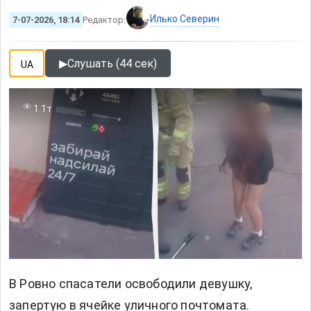
Илько Северин
7-07-2026, 18:14
Редактор:
▶
Слушать (44 сек)
UA
1.1т
В
Ровно спасатели освободили девушку,
запертую в ячейке уличного почтомата.