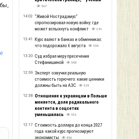
бы,
367
14:02
"Живой Нострадамус"
спрогнозировал новую войну: где
может вспыхнуть конфликт
1.9т
13:41
Курс валют в банках и обменниках:
что подорожало 6 августа
330
ие
13:20
Суд избрал меру пресечения
Стефанишиной
340
12:59
Эксперт озвучил реальную
стоимость горючего: какие ценники
должны быть на АЗС
529
12:38
Отношение к украинцам в Польше
меняется, доля радикального
контента в соцсетях
уменьшилась
351
12:17
Стоимость доллара до конца 2027
года: какой курс прогнозируют
экономисты
436