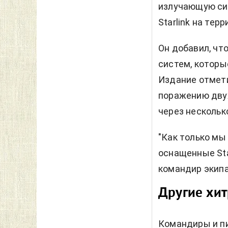
излучающую сиг
Starlink на тер
Он добавил, чт
систем, которы
Издание отмети
поражению двух
через нескольк
"Как только мы
оснащенные Sta
командир экип
Другие хит
Командиры и п