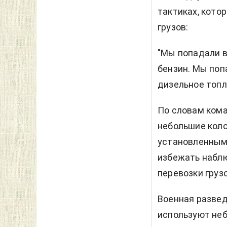
тактиках, кото
грузов:
"Мы попадали в
бензин. Мы поп
дизельное топл
По словам кома
небольшие кол
установленными
избежать наблю
перевозки грузо
Военная развед
используют не