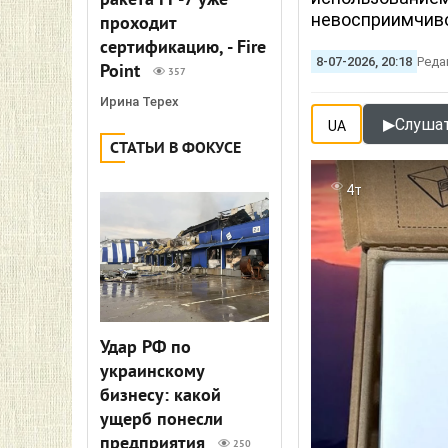
ракета FP-7 уже
невосприимчив
проходит
сертификацию, - Fire
8-07-2026, 20:18
Реда
Point
357
Ирина Терех
▶
Слушат
UA
СТАТЬИ В ФОКУСЕ
4т
Удар РФ по
украинскому
бизнесу: какой
ущерб понесли
предприятия
250