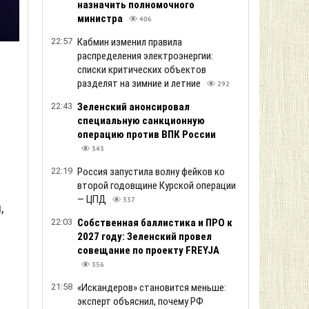
назначить полномочного
министра
406
22:57
Кабмин изменил правила
распределения электроэнергии:
списки критических объектов
разделят на зимние и летние
292
22:43
Зеленский анонсировал
специальную санкционную
операцию против ВПК России
343
22:19
Россия запустила волну фейков ко
второй годовщине Курской операции
— ЦПД
337
,
22:03
Собственная баллистика и ПРО к
2027 году: Зеленский провел
совещание по проекту FREYJA
356
21:58
«Искандеров» становится меньше:
эксперт объяснил, почему РФ