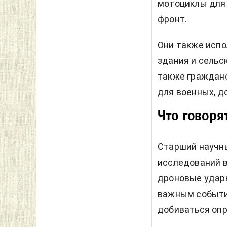
мотоциклы для 
фронт.
Они также исп
здания и сельс
также гражданс
для военных, д
Что говоря
Старший научн
исследований в
дроновые удар
важным событие
добиваться опр