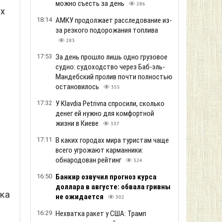
можно съесть за день
286
их
18:14
АМКУ продолжает расследование из-
за резкого подорожания топлива
283
17:53
За день прошло лишь одно грузовое
судно: судоходство через Баб-эль-
Мандебский пролив почти полностью
остановилось
355
17:32
У Klavdia Petrivna спросили, сколько
денег ей нужно для комфортной
жизни в Киеве
337
17:11
В каких городах мира туристам чаще
всего угрожают карманники:
обнародован рейтинг
324
16:50
Банкир озвучил прогноз курса
доллара в августе: обвала гривны
ска
не ожидается
302
16:29
Нехватка ракет у США: Трамп