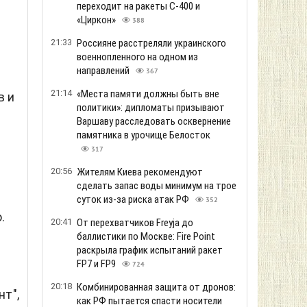
переходит на ракеты С-400 и
«Циркон»
388
21:33
Россияне расстреляли украинского
военнопленного на одном из
направлений
367
21:14
«Места памяти должны быть вне
в и
политики»: дипломаты призывают
Варшаву расследовать осквернение
памятника в урочище Белосток
317
20:56
Жителям Киева рекомендуют
сделать запас воды минимум на трое
суток из-за риска атак РФ
352
.
20:41
От перехватчиков Freyja до
баллистики по Москве: Fire Point
раскрыла график испытаний ракет
FP7 и FP9
724
20:18
Комбинированная защита от дронов:
т",
как РФ пытается спасти носители