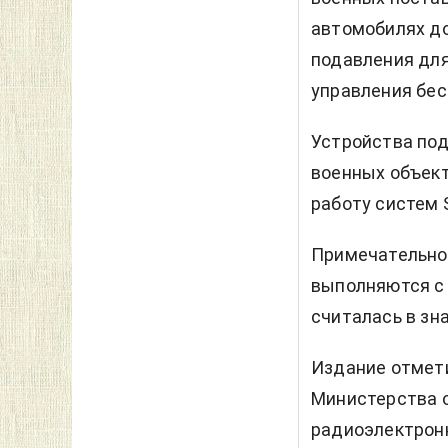
автомобилях д
подавления для
управления бес
Устройства под
военных объект
работу систем S
Примечательно,
выполняются с 
считалась в зн
Издание отмети
Министерства 
радиоэлектронн