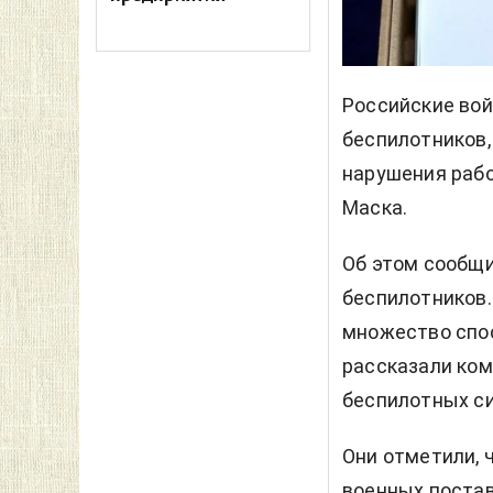
Российские во
беспилотников
нарушения раб
Маска.
Об этом сообщ
беспилотников.
множество спо
рассказали ком
беспилотных си
Они отметили, 
военных постав