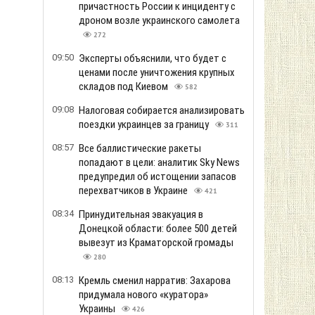
причастность России к инциденту с
дроном возле украинского самолета
272
09:50
Эксперты объяснили, что будет с
ценами после уничтожения крупных
складов под Киевом
582
09:08
Налоговая собирается анализировать
поездки украинцев за границу
311
08:57
Все баллистические ракеты
попадают в цели: аналитик Sky News
предупредил об истощении запасов
перехватчиков в Украине
421
08:34
Принудительная эвакуация в
Донецкой области: более 500 детей
вывезут из Краматорской громады
280
08:13
Кремль сменил нарратив: Захарова
придумала нового «куратора»
Украины
426