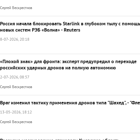
Сергей Бескрестнов
Россия начала блокировать Starlink в глубоком тылу с помощ
новых систем РЭБ «Волна» - Reuters
8-07-2026, 20:18
«Плохой знак» для фронта: эксперт предупредил о переходе
российских ударных дронов на полную автономию
2-07-2026, 08:57
Сергей Бескрестнов
Враг изменил тактику применения дронов типа "Шахед", - "Фл
13-05-2026, 18:12
Сергей Бескрестнов