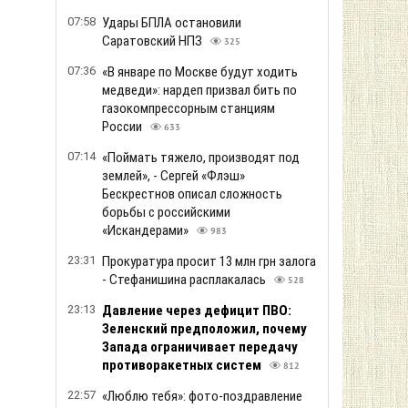
07:58
Удары БПЛА остановили
Саратовский НПЗ
325
07:36
«В январе по Москве будут ходить
медведи»: нардеп призвал бить по
газокомпрессорным станциям
России
633
07:14
«Поймать тяжело, производят под
землей», - Сергей «Флэш»
Бескрестнов описал сложность
борьбы с российскими
«Искандерами»
983
23:31
Прокуратура просит 13 млн грн залога
- Стефанишина расплакалась
528
23:13
Давление через дефицит ПВО:
Зеленский предположил, почему
Запада ограничивает передачу
противоракетных систем
812
22:57
«Люблю тебя»: фото-поздравление