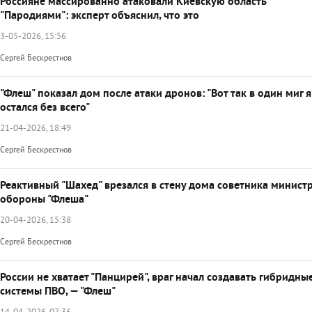
Россияне массированно атаковали Киевскую область
"Пародиями": эксперт объяснил, что это
3-05-2026, 15:56
Сергей Бескрестнов
"Флеш" показал дом после атаки дронов: "Вот так в один миг я
остался без всего"
21-04-2026, 18:49
Сергей Бескрестнов
Реактивный "Шахед" врезался в стену дома советника минист
обороны "Флеша"
20-04-2026, 15:38
Сергей Бескрестнов
России не хватает "Панцирей", враг начал создавать гибридны
системы ПВО, — "Флеш"