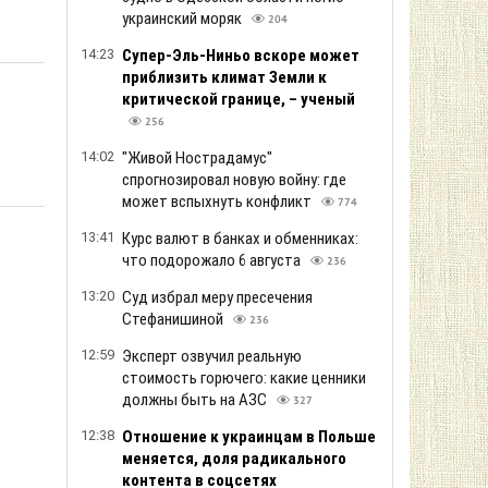
украинский моряк
204
14:23
Супер-Эль-Ниньо вскоре может
приблизить климат Земли к
критической границе, – ученый
256
14:02
"Живой Нострадамус"
спрогнозировал новую войну: где
может вспыхнуть конфликт
774
13:41
Курс валют в банках и обменниках:
что подорожало 6 августа
236
13:20
Суд избрал меру пресечения
Стефанишиной
236
12:59
Эксперт озвучил реальную
стоимость горючего: какие ценники
должны быть на АЗС
327
12:38
Отношение к украинцам в Польше
меняется, доля радикального
контента в соцсетях