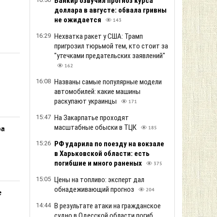
Банкир озвучил прогноз курса
доллара в августе: обвала гривны
не ожидается
143
16:29
Нехватка ракет у США: Трамп
пригрозил тюрьмой тем, кто стоит за
"утечками предательских заявлений"
162
16:08
Названы самые популярные модели
автомобилей: какие машины
раскупают украинцы
171
15:47
На Закарпатье проходят
масштабные обыски в ТЦК
ра
185
15:26
РФ ударила по поезду на вокзале
в Харьковской области: есть
погибшие и много раненых
375
15:05
Цены на топливо: эксперт дал
обнадеживающий прогноз
204
е
14:44
В результате атаки на гражданское
судно в Одесской области погиб