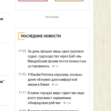
РЕКЛАМА
ью
ПОСЛЕДНИЕ НОВОСТИ
17:53
За день прошло лишь одно грузовое
судно: судоходство через Баб-эль-
Мандебский пролив почти полностью
остановилось
37
17:32
У Klavdia Petrivna спросили, сколько
денег ей нужно для комфортной
еш"
жизни в Киеве
89
17:11
В каких городах мира туристам чаще
всего угрожают карманники:
обнародован рейтинг
134
16:50