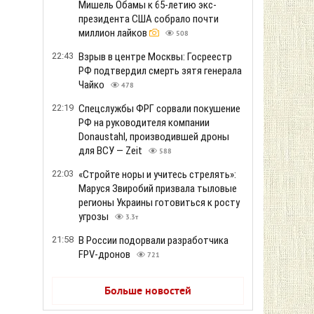
Мишель Обамы к 65-летию экс-
президента США собрало почти
миллион лайков
508
22:43
Взрыв в центре Москвы: Госреестр
РФ подтвердил смерть зятя генерала
Чайко
478
22:19
Спецслужбы ФРГ сорвали покушение
РФ на руководителя компании
Donaustahl, производившей дроны
для ВСУ — Zeit
588
22:03
«Стройте норы и учитесь стрелять»:
Маруся Звиробий призвала тыловые
регионы Украины готовиться к росту
угрозы
3.3т
21:58
В России подорвали разработчика
FPV-дронов
721
Больше новостей