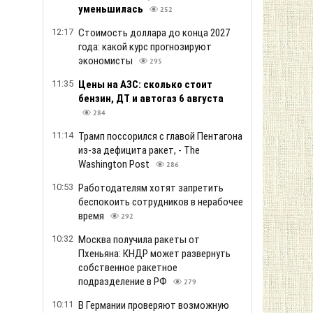
уменьшилась
252
12:17
Стоимость доллара до конца 2027
года: какой курс прогнозируют
экономисты
295
11:35
Цены на АЗС: сколько стоит
бензин, ДТ и автогаз 6 августа
284
11:14
Трамп поссорился с главой Пентагона
из-за дефицита ракет, - The
Washington Post
286
10:53
Работодателям хотят запретить
беспокоить сотрудников в нерабочее
время
292
10:32
Москва получила ракеты от
Пхеньяна: КНДР может развернуть
собственное ракетное
подразделение в РФ
279
10:11
В Германии проверяют возможную