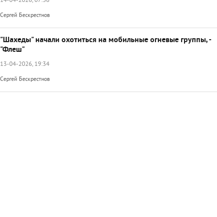
14-04-2026, 07:36
Сергей Бескрестнов
"Шахеды" начали охотиться на мобильные огневые группы, -
"Флеш"
13-04-2026, 19:34
Сергей Бескрестнов