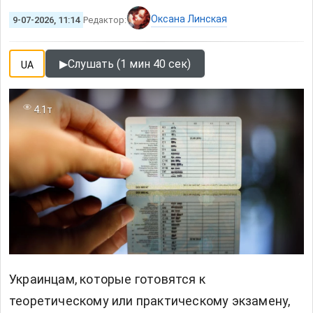
Оксана Линская
9-07-2026, 11:14
Редактор:
▶
Слушать (1 мин 40 сек)
UA
4.1т
Украинцам, которые готовятся к
теоретическому или практическому экзамену,