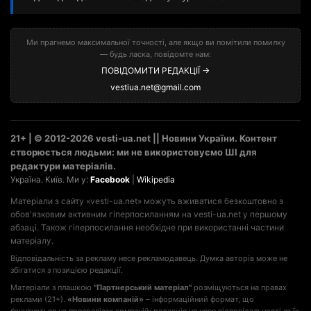
Ми прагнемо максимальної точності, але якщо ви помітили помилку
— будь ласка, повідомте нам:
ПОВІДОМИТИ РЕДАКЦІЇ →
vestiua.net@gmail.com
21+ | © 2012-2026 vesti-ua.net || Новини України. Контент
створюється людьми: ми не використовуємо ШІ для
редактури матеріалів.
Україна. Київ. Ми у:
Facebook
|
Wikipedia
Матеріали з сайту «vesti-ua.net» можуть вживатися безкоштовно з
обов'язковим активним гіперпосиланням на vesti-ua.net у першому
абзаці. Також гіперпосилання необхідне при використанні частини
матеріалу.
Відповідальність за рекламу несе рекламодавець. Думка авторів може не
збігатися з позицією редакції.
Матеріали з плашкою
"Партнерський матеріал"
розміщуються на правах
реклами (21+).
«Новини компаній»
– інформаційний формат, що