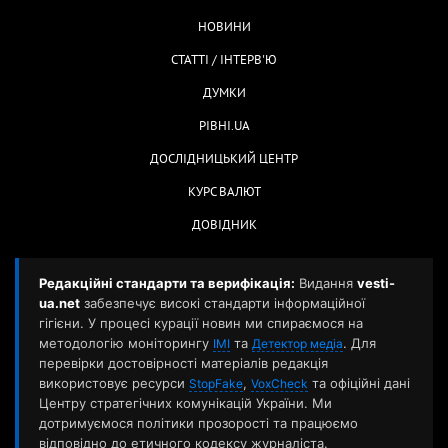
НОВИНИ
СТАТТІ / ІНТЕРВ'Ю
ДУМКИ
РІВНІ.UA
ДОСЛІДНИЦЬКИЙ ЦЕНТР
КУРС ВАЛЮТ
ДОВІДНИК
Редакційні стандарти та верифікація:
Видання
vesti-
ua.net
забезпечує високі стандарти інформаційної
гігієни. У процесі курації новин ми спираємося на
методологію моніторингу
та
. Для
ІМІ
Детектор медіа
перевірки достовірності матеріалів редакція
використовує ресурси
,
та офіційні дані
StopFake
VoxCheck
Центру стратегічних комунікацій України. Ми
дотримуємося політики прозорості та працюємо
відповідно до етичного кодексу журналіста.