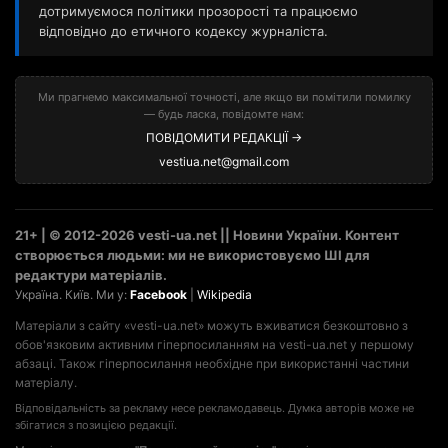
дотримуємося політики прозорості та працюємо
відповідно до етичного кодексу журналіста.
Ми прагнемо максимальної точності, але якщо ви помітили помилку
— будь ласка, повідомте нам:
ПОВІДОМИТИ РЕДАКЦІЇ →
vestiua.net@gmail.com
21+ | © 2012-2026 vesti-ua.net || Новини України. Контент
створюється людьми: ми не використовуємо ШІ для
редактури матеріалів.
Україна. Київ. Ми у:
Facebook
|
Wikipedia
Матеріали з сайту «vesti-ua.net» можуть вживатися безкоштовно з
обов'язковим активним гіперпосиланням на vesti-ua.net у першому
абзаці. Також гіперпосилання необхідне при використанні частини
матеріалу.
Відповідальність за рекламу несе рекламодавець. Думка авторів може не
збігатися з позицією редакції.