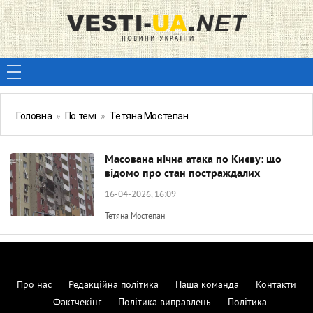
Головна
»
По темі
»
Тетяна Мостепан
Масована нічна атака по Києву: що
відомо про стан постраждалих
16-04-2026, 16:09
Тетяна Мостепан
Про нас
Редакційна політика
Наша команда
Контакти
Фактчекінг
Політика виправлень
Політика