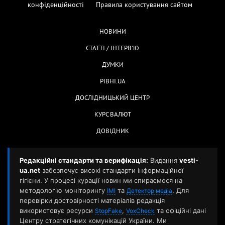
конфіденційності
Правила користування сайтом
НОВИНИ
СТАТТІ / ІНТЕРВ'Ю
ДУМКИ
РІВНІ.UA
ДОСЛІДНИЦЬКИЙ ЦЕНТР
КУРС ВАЛЮТ
ДОВІДНИК
Редакційні стандарти та верифікація:
Видання
vesti-
ua.net
забезпечує високі стандарти інформаційної
гігієни. У процесі курації новин ми спираємося на
методологію моніторингу
та
. Для
ІМІ
Детектор медіа
перевірки достовірності матеріалів редакція
використовує ресурси
,
та офіційні дані
StopFake
VoxCheck
Центру стратегічних комунікацій України. Ми