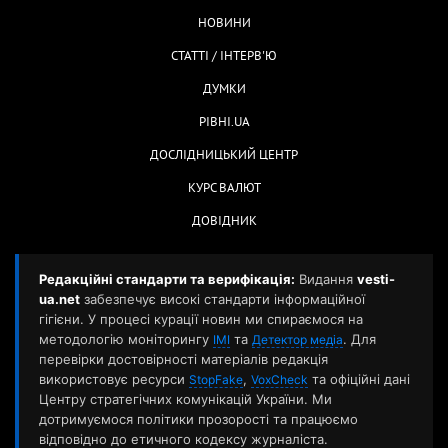
НОВИНИ
СТАТТІ / ІНТЕРВ'Ю
ДУМКИ
РІВНІ.UA
ДОСЛІДНИЦЬКИЙ ЦЕНТР
КУРС ВАЛЮТ
ДОВІДНИК
Редакційні стандарти та верифікація:
Видання
vesti-
ua.net
забезпечує високі стандарти інформаційної
гігієни. У процесі курації новин ми спираємося на
методологію моніторингу
та
. Для
ІМІ
Детектор медіа
перевірки достовірності матеріалів редакція
використовує ресурси
,
та офіційні дані
StopFake
VoxCheck
Центру стратегічних комунікацій України. Ми
дотримуємося політики прозорості та працюємо
відповідно до етичного кодексу журналіста.