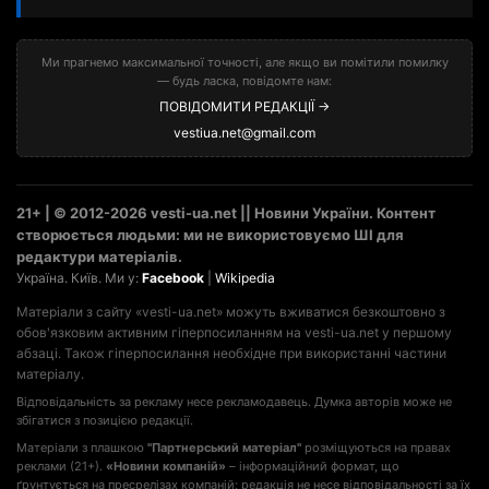
Ми прагнемо максимальної точності, але якщо ви помітили помилку
— будь ласка, повідомте нам:
ПОВІДОМИТИ РЕДАКЦІЇ →
vestiua.net@gmail.com
21+ | © 2012-2026 vesti-ua.net || Новини України. Контент
створюється людьми: ми не використовуємо ШІ для
редактури матеріалів.
Україна. Київ. Ми у:
Facebook
|
Wikipedia
Матеріали з сайту «vesti-ua.net» можуть вживатися безкоштовно з
обов'язковим активним гіперпосиланням на vesti-ua.net у першому
абзаці. Також гіперпосилання необхідне при використанні частини
матеріалу.
Відповідальність за рекламу несе рекламодавець. Думка авторів може не
збігатися з позицією редакції.
Матеріали з плашкою
"Партнерський матеріал"
розміщуються на правах
реклами (21+).
«Новини компаній»
– інформаційний формат, що
ґрунтується на пресрелізах компаній; редакція не несе відповідальності за їх