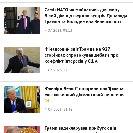
Саміт НАТО як майданчик для миру:
Білий дім підтвердив зустріч Дональда
Трампа та Володимира Зеленського
7-07-2026, 08:13
Фінансовий звіт Трампа на 927
сторінках спровокував дебати про
конфлікт інтересів у США
4-07-2026, 17:36
Ювеліри Бельгії створили для Трампа
ексклюзивний діамантовий перстень
4-07-2026, 16:43
Трамп задекларував прибуток від