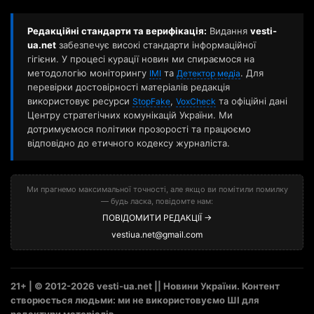
Редакційні стандарти та верифікація:
Видання
vesti-
ua.net
забезпечує високі стандарти інформаційної
гігієни. У процесі курації новин ми спираємося на
методологію моніторингу
та
. Для
ІМІ
Детектор медіа
перевірки достовірності матеріалів редакція
використовує ресурси
,
та офіційні дані
StopFake
VoxCheck
Центру стратегічних комунікацій України. Ми
дотримуємося політики прозорості та працюємо
відповідно до етичного кодексу журналіста.
Ми прагнемо максимальної точності, але якщо ви помітили помилку
— будь ласка, повідомте нам:
ПОВІДОМИТИ РЕДАКЦІЇ →
vestiua.net@gmail.com
21+ | © 2012-2026 vesti-ua.net || Новини України. Контент
створюється людьми: ми не використовуємо ШІ для