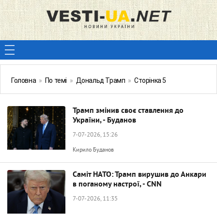
Головна
»
По темі
»
Дональд Трамп
»
Сторінка 5
Трамп змінив своє ставлення до
України, - Буданов
7-07-2026, 15:26
Кирило Буданов
Саміт НАТО: Трамп вирушив до Анкари
в поганому настрої, - CNN
7-07-2026, 11:35