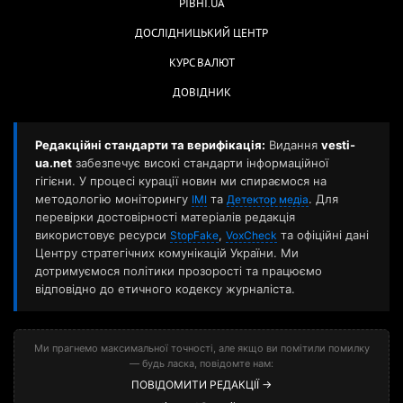
РІВНІ.UA
ДОСЛІДНИЦЬКИЙ ЦЕНТР
КУРС ВАЛЮТ
ДОВІДНИК
Редакційні стандарти та верифікація:
Видання
vesti-
ua.net
забезпечує високі стандарти інформаційної
гігієни. У процесі курації новин ми спираємося на
методологію моніторингу
та
. Для
ІМІ
Детектор медіа
перевірки достовірності матеріалів редакція
використовує ресурси
,
та офіційні дані
StopFake
VoxCheck
Центру стратегічних комунікацій України. Ми
дотримуємося політики прозорості та працюємо
відповідно до етичного кодексу журналіста.
Ми прагнемо максимальної точності, але якщо ви помітили помилку
— будь ласка, повідомте нам:
ПОВІДОМИТИ РЕДАКЦІЇ →