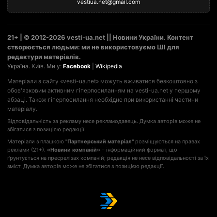
vestiua.net@gmail.com
21+ | © 2012-2026 vesti-ua.net || Новини України. Контент
створюється людьми: ми не використовуємо ШІ для
редактури матеріалів.
Україна. Київ. Ми у:
Facebook
|
Wikipedia
Матеріали з сайту «vesti-ua.net» можуть вживатися безкоштовно з
обов'язковим активним гіперпосиланням на vesti-ua.net у першому
абзаці. Також гіперпосилання необхідне при використанні частини
матеріалу.
Відповідальність за рекламу несе рекламодавець. Думка авторів може не
збігатися з позицією редакції.
Матеріали з плашкою
"Партнерський матеріал"
розміщуються на правах
реклами (21+).
«Новини компаній»
– інформаційний формат, що
ґрунтується на пресрелізах компаній; редакція не несе відповідальності за їх
зміст. Думка авторів може не збігатися з позицією редакції.