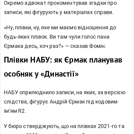
Окремо адвокат прокоментував згадки про
записи, які фігурують у матеріалах справи.
«Ну, плівки, ну, яке ми маємо відношення до
будь-яких плівок. Ви там чули голос пана
Єрмака десь, хоч раз?» — сказав Фомін.
Плівки НАБУ: як Єрмак планував
особняк у «Династії»
НАБУ оприлюднило записи, на яких, за версією
слідства, фігурує Андрій Єрмак під кодовим
ім’ям R2.
У бюро стверджують, що на плівках 2021-го та