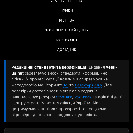
СТАТТІ / ІНТЕРВ'Ю
ДУМКИ
РІВНІ.UA
ДОСЛІДНИЦЬКИЙ ЦЕНТР
КУРС ВАЛЮТ
ДОВІДНИК
Редакційні стандарти та верифікація:
Видання
vesti-
ua.net
забезпечує високі стандарти інформаційної
гігієни. У процесі курації новин ми спираємося на
методологію моніторингу
та
. Для
ІМІ
Детектор медіа
перевірки достовірності матеріалів редакція
використовує ресурси
,
та офіційні дані
StopFake
VoxCheck
Центру стратегічних комунікацій України. Ми
дотримуємося політики прозорості та працюємо
відповідно до етичного кодексу журналіста.