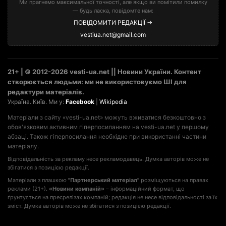
Ми прагнемо максимальної точності, але якщо ви помітили помилку
— будь ласка, повідомте нам:
ПОВІДОМИТИ РЕДАКЦІЇ →
vestiua.net@gmail.com
21+ | © 2012-2026 vesti-ua.net || Новини України. Контент
створюється людьми: ми не використовуємо ШІ для
редактури матеріалів.
Україна. Київ. Ми у:
Facebook
|
Wikipedia
Матеріали з сайту «vesti-ua.net» можуть вживатися безкоштовно з
обов'язковим активним гіперпосиланням на vesti-ua.net у першому
абзаці. Також гіперпосилання необхідне при використанні частини
матеріалу.
Відповідальність за рекламу несе рекламодавець. Думка авторів може не
збігатися з позицією редакції.
Матеріали з плашкою
"Партнерський матеріал"
розміщуються на правах
реклами (21+).
«Новини компаній»
– інформаційний формат, що
ґрунтується на пресрелізах компаній; редакція не несе відповідальності за їх
зміст. Думка авторів може не збігатися з позицією редакції.