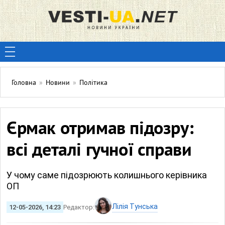
Головна
»
Новини
»
Політика
Єрмак отримав підозру:
всі деталі гучної справи
У чому саме підозрюють колишнього керівника
ОП
Лілія Тунська
12-05-2026, 14:23
Редактор: