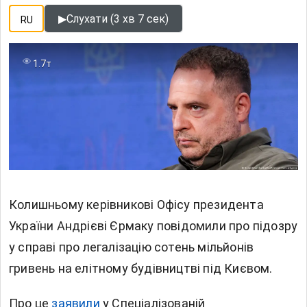
▶
Слухати (3 хв 7 сек)
RU
1.7т
Колишньому керівникові Офісу президента
України Андрієві
Єрмаку
повідомили про підозру
у справі про легалізацію сотень мільйонів
гривень на елітному будівництві під Києвом.
Про це
заявили
у Спеціалізованій