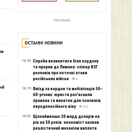
РЕКЛАМА
ОСТАННІ НОВИНИ
ла
16:43
Спроби вклинитися біля кордону
та прорив до Лимана: спікер ВЗГ
розповів про поточні атаки
російських військ
6
ий
16:19
Виїзд за кордон та мобілізація 50–
60-річних: юристи роз'яснили
правила та винятки для чоловіків
передпенсійного віку
112
16:03
Щонайменше 20 млрд доларів на
рік на 50 років: економіст назвав
реалістичний механізм виплати