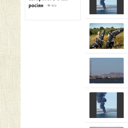
росіян
412