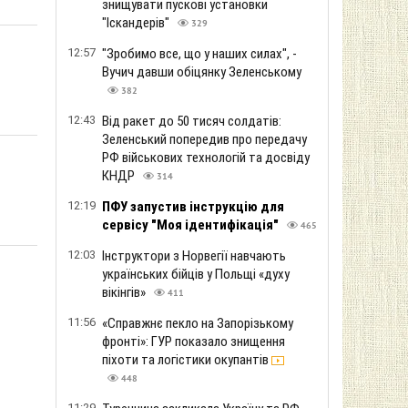
знищувати пускові установки
"Іскандерів"
329
12:57
"Зробимо все, що у наших силах", -
Вучич давши обіцянку Зеленському
382
12:43
Від ракет до 50 тисяч солдатів:
Зеленський попередив про передачу
РФ військових технологій та досвіду
КНДР
314
12:19
ПФУ запустив інструкцію для
сервісу "Моя ідентифікація"
465
12:03
Інструктори з Норвегії навчають
українських бійців у Польщі «духу
вікінгів»
411
11:56
«Справжнє пекло на Запорізькому
фронті»: ГУР показало знищення
піхоти та логістики окупантів
448
11:29