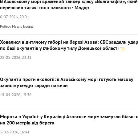
В Азовському морі вражений танкер класу «Волганафта», який
перевозив тисячі тонн пального - Мадяр
6-07-2026, 20:01
Роберт Мадяр Бровді
Ховалися в дитячому таборі на березі Азова: СБС завдали уда
по базі окупантів у глибокому тилу Донецької області
28-05-2026, 23:31
Окупанти проти екології: в Азовському морі готують масову
зачистку медуз заради наживи
19-04-2026, 15:56
Морози в Україні: у Кирилівці Азовське море замерзло більш 
на 200 метрів від берега
3-02-2026, 16:44