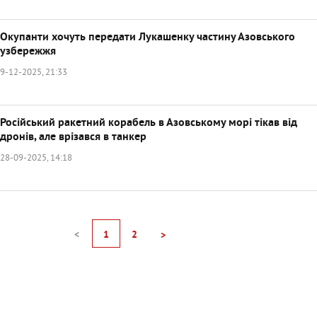
Окупанти хочуть передати Лукашенку частину Азовського
узбережжя
9-12-2025, 21:33
Російський ракетний корабель в Азовському морі тікав від
дронів, але врізався в танкер
28-09-2025, 14:18
<
1
2
>