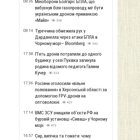
08:36
Міноборони Болгарії: БПЛА, що
вибухнув біля газопроводу, міг бути
українським дроном-приманкою
«Майя»
338
08:14
Туреччина обмежила рух у
Дарданелла через атаки БПЛА в
Чорному морі— Bloomberg
342
17:58
П'ять дронів потрапили до одного
будинку: у селі Пухівка загинула
родина відомого педагога Галини
Кучер
553
17:36
Росіяни оголосили «вільне
полювання» в Херсонській області за
допомогою FPV-дронів на
оптоволокні
427
17:14
ВМС ЗСУ знищили об'єкти РФ на
буровій установці «Сиваш» у Чорному
морі
475
16:57
Сир, випічка та томати: чому