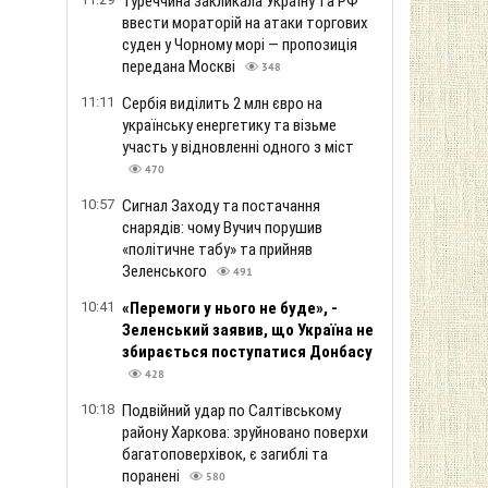
Туреччина закликала Україну та РФ
ввести мораторій на атаки торгових
суден у Чорному морі — пропозиція
передана Москві
348
11:11
Сербія виділить 2 млн євро на
українську енергетику та візьме
участь у відновленні одного з міст
470
10:57
Сигнал Заходу та постачання
снарядів: чому Вучич порушив
«політичне табу» та прийняв
Зеленського
491
10:41
«Перемоги у нього не буде», -
Зеленський заявив, що Україна не
збирається поступатися Донбасу
428
10:18
Подвійний удар по Салтівському
району Харкова: зруйновано поверхи
багатоповерхівок, є загиблі та
поранені
580