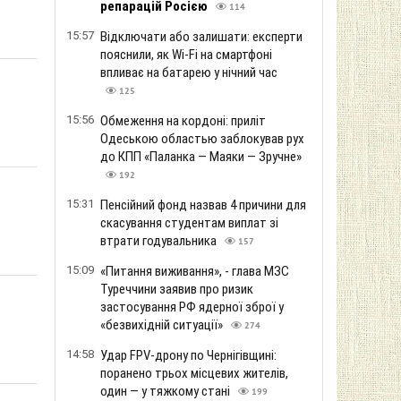
репарацій Росією
114
15:57
Відключати або залишати: експерти
пояснили, як Wi-Fi на смартфоні
впливає на батарею у нічний час
125
15:56
Обмеження на кордоні: приліт
Одеською областью заблокував рух
до КПП «Паланка — Маяки — Зручне»
192
15:31
Пенсійний фонд назвав 4 причини для
скасування студентам виплат зі
втрати годувальника
157
15:09
«Питання виживання», - глава МЗС
Туреччини заявив про ризик
застосування РФ ядерної зброї у
«безвихідній ситуації»
274
14:58
Удар FPV-дрону по Чернігівщині:
поранено трьох місцевих жителів,
один — у тяжкому стані
199