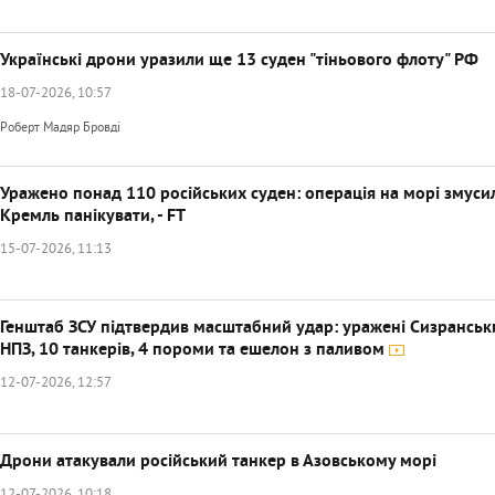
Українські дрони уразили ще 13 суден "тіньового флоту" РФ
18-07-2026, 10:57
Роберт Мадяр Бровді
Уражено понад 110 російських суден: операція на морі змуси
Кремль панікувати, - FT
15-07-2026, 11:13
Генштаб ЗСУ підтвердив масштабний удар: уражені Сизранськ
НПЗ, 10 танкерів, 4 пороми та ешелон з паливом
12-07-2026, 12:57
Дрони атакували російський танкер в Азовському морі