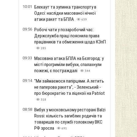
10:01
Блекаут та зупинка транспорту в
Одесі: наслідки масованої нічної
атаки ракет та БПЛА
639
09:56
Робочі чати у позаробочий час:
Держслужба праці пояснила права
працівників та обмеження щодо КЗпП
285
09:33
Масована атака БПЛА на Бєлгород: у
місті прогриміли вибухи, спалахнули
пожежі, є постраждалі
344
09:14
"Ми займаємося папірцями. А летить
не паперова ракета", - Зеленський -
про бюрократію та ліцензії на Patriot
318
08:58
Вибух у московському ресторані Balzi
Rossi: кількість загиблих родичів та
товаришів по службі головкому ВКС
РФ зросла
691