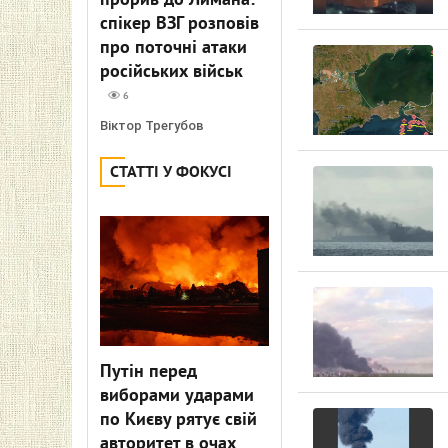
прорив до Лимана:
спікер ВЗГ розповів
про поточні атаки
російських військ
6
Віктор Трегубов
СТАТТІ У ФОКУСІ
Путін перед
виборами ударами
по Києву рятує свій
авторитет в очах