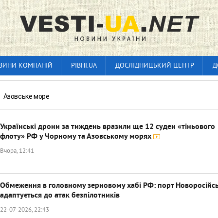
ВИНИ КОМПАНІЙ
РІВНІ.UA
ДОСЛІДНИЦЬКИЙ ЦЕНТР
Д
»
Азовське море
Українські дрони за тиждень вразили ще 12 суден «тіньового
флоту» РФ у Чорному та Азовському морях
Вчора, 12:41
Обмеження в головному зерновому хабі РФ: порт Новоросійс
адаптується до атак безпілотників
22-07-2026, 22:43