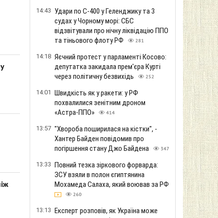
14:43
Удари по С-400 у Геленджику та 3
судах у Чорному морі: СБС
відзвітували про нічну ліквідацію ППО
та тіньового флоту РФ
281
14:18
Яєчний протест у парламенті Косово:
ру
депутатка закидала прем'єра Курті
через політичну безвихідь
252
14:01
Швидкість як у ракети: у РФ
похвалилися зенітним дроном
«Астра-ППО»
414
13:57
"Хвороба поширилася на кістки", -
Хантер Байден повідомив про
погіршення стану Джо Байдена
347
13:33
Повний тезка зіркового форварда:
ЗСУ взяли в полон єгиптянина
ніж
Мохамеда Салаха, який воював за РФ
260
13:13
Експерт розповів, як Україна може