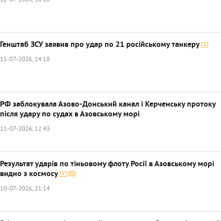
12-07-2026, 10:18
Генштаб ЗСУ заявив про удар по 21 російському танкеру
11-07-2026, 14:18
РФ заблокувала Азово-Донський канал і Керченську протоку
після удару по судах в Азовському морі
11-07-2026, 12:43
Результат ударів по тіньовому флоту Росії в Азовському морі
видно з космосу
10-07-2026, 21:14