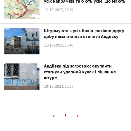
усіх напрямків та б'ють усім, що мають
12-10-2023, 20:01
Штурмують з усіх боків: росіяни другу
добу намагаються оточити Авдіївку
11-10-2023, 22:43
Авдіївка під загрозою: окупанти
стягнули ударний кулак і пішли на
штурм
10-10-2023, 22:57
5
<
>