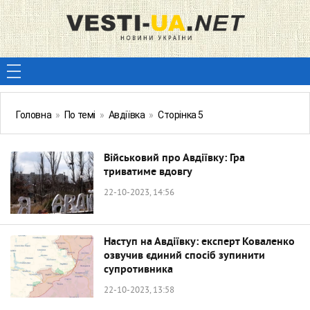
Головна
»
По темі
»
Авдіївка
»
Сторінка 5
Військовий про Авдіївку: Гра
триватиме вдовгу
22-10-2023, 14:56
Наступ на Авдіївку: експерт Коваленко
озвучив єдиний спосіб зупинити
супротивника
22-10-2023, 13:58