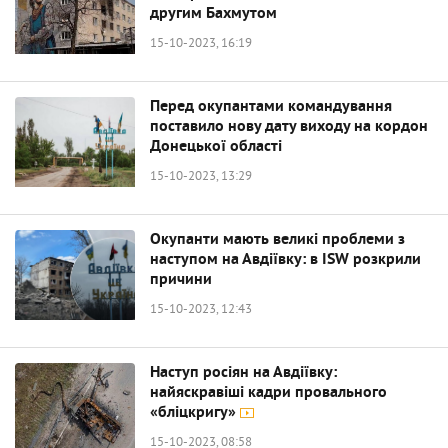
другим Бахмутом
15-10-2023, 16:19
Перед окупантами командування
поставило нову дату виходу на кордон
Донецької області
15-10-2023, 13:29
Окупанти мають великі проблеми з
наступом на Авдіївку: в ISW розкрили
причини
15-10-2023, 12:43
Наступ росіян на Авдіївку:
найяскравіші кадри провального
«бліцкригу»
15-10-2023, 08:58