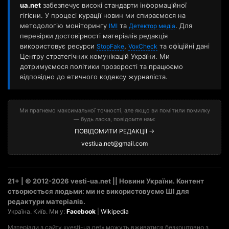
ua.net
забезпечує високі стандарти інформаційної
гігієни. У процесі курації новин ми спираємося на
методологію моніторингу
та
. Для
ІМІ
Детектор медіа
перевірки достовірності матеріалів редакція
використовує ресурси
,
та офіційні дані
StopFake
VoxCheck
Центру стратегічних комунікацій України. Ми
дотримуємося політики прозорості та працюємо
відповідно до етичного кодексу журналіста.
Ми прагнемо максимальної точності, але якщо ви помітили помилку
— будь ласка, повідомте нам:
ПОВІДОМИТИ РЕДАКЦІЇ →
vestiua.net@gmail.com
21+ | © 2012-2026 vesti-ua.net || Новини України. Контент
створюється людьми: ми не використовуємо ШІ для
редактури матеріалів.
Україна. Київ. Ми у:
Facebook
|
Wikipedia
Матеріали з сайту «vesti-ua.net» можуть вживатися безкоштовно з