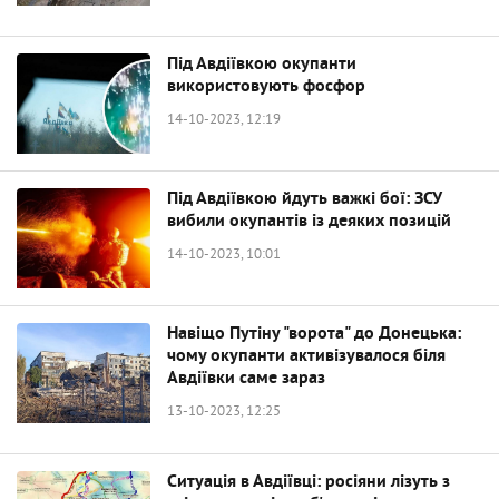
Під Авдіївкою окупанти
використовують фосфор
14-10-2023, 12:19
Під Авдіївкою йдуть важкі бої: ЗСУ
вибили окупантів із деяких позицій
14-10-2023, 10:01
Навіщо Путіну "ворота" до Донецька:
чому окупанти активізувалося біля
Авдіївки саме зараз
13-10-2023, 12:25
Ситуація в Авдіївці: росіяни лізуть з