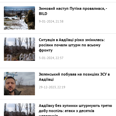
Зимовий наступ Путіна провалився, -
BILD
9-01-2024, 21:58
Ситуація в Авдіївці різко змінилась:
росіяни почали штурм по всьому
фронту
5-01-2024, 22:57
Зеленський побував на позиціях ЗСУ в
Авдіївці
29-12-2023, 22:19
Авдіївку без зупинки штурмують третю
добу поспіль: атаки з десятків