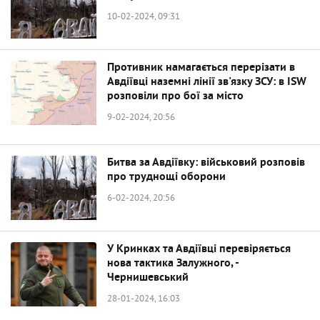
10-02-2024, 09:31
Противник намагається перерізати в
Авдіївці наземні лінії зв'язку ЗСУ: в ISW
розповіли про бої за місто
9-02-2024, 20:56
Битва за Авдіївку: військовий розповів
про труднощі оборони
6-02-2024, 20:56
У Кринках та Авдіївці перевіряється
нова тактика Залужного, -
Чернишевський
28-01-2024, 16:03