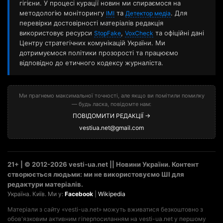
гігієни. У процесі курації новин ми спираємося на
методологію моніторингу
та
. Для
ІМІ
Детектор медіа
перевірки достовірності матеріалів редакція
використовує ресурси
,
та офіційні дані
StopFake
VoxCheck
Центру стратегічних комунікацій України. Ми
дотримуємося політики прозорості та працюємо
відповідно до етичного кодексу журналіста.
Ми прагнемо максимальної точності, але якщо ви помітили помилку
— будь ласка, повідомте нам:
ПОВІДОМИТИ РЕДАКЦІЇ →
vestiua.net@gmail.com
21+ | © 2012-2026 vesti-ua.net || Новини України. Контент
створюється людьми: ми не використовуємо ШІ для
редактури матеріалів.
Україна. Київ. Ми у:
Facebook
|
Wikipedia
Матеріали з сайту «vesti-ua.net» можуть вживатися безкоштовно з
обов'язковим активним гіперпосиланням на vesti-ua.net у першому