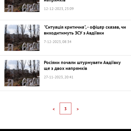
напрямків
12-12-2023, 23:09
"Ситуація критична", - офіцер сказав, чи
виходитимуть ЗСУ з Авдіївки
7-12-2023, 08:34
Росіяни почали штурмувати Авдіївку
ще з двох напрямків
27-11-2023, 20:41
3
<
>