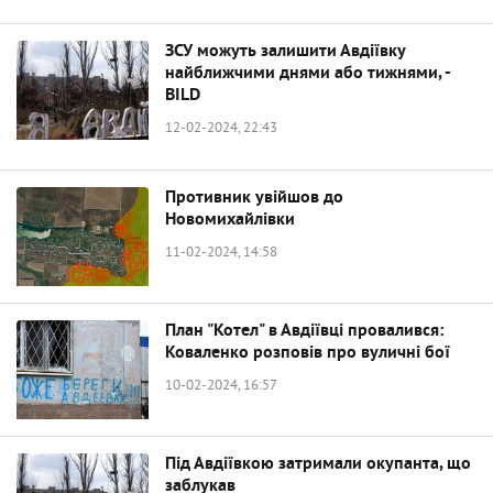
ЗСУ можуть залишити Авдіївку
найближчими днями або тижнями, -
BILD
12-02-2024, 22:43
Противник увійшов до
Новомихайлівки
11-02-2024, 14:58
План "Котел" в Авдіївці провалився:
Коваленко розповів про вуличні бої
10-02-2024, 16:57
Під Авдіївкою затримали окупанта, що
заблукав