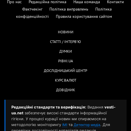
Про нас
Редакційна політика
Наша команда
Контакти
Фактчекінг
Політика виправлень
Політика
конфіденційності
Правила користування сайтом
НОВИНИ
СТАТТІ / ІНТЕРВ'Ю
ДУМКИ
РІВНІ.UA
ДОСЛІДНИЦЬКИЙ ЦЕНТР
КУРС ВАЛЮТ
ДОВІДНИК
Редакційні стандарти та верифікація:
Видання
vesti-
ua.net
забезпечує високі стандарти інформаційної
гігієни. У процесі курації новин ми спираємося на
методологію моніторингу
та
. Для
ІМІ
Детектор медіа
перевірки достовірності матеріалів редакція