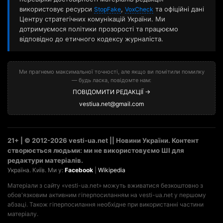
використовує ресурси
,
та офіційні дані
StopFake
VoxCheck
Центру стратегічних комунікацій України. Ми
дотримуємося політики прозорості та працюємо
відповідно до етичного кодексу журналіста.
Ми прагнемо максимальної точності, але якщо ви помітили помилку
— будь ласка, повідомте нам:
ПОВІДОМИТИ РЕДАКЦІЇ →
vestiua.net@gmail.com
21+ | © 2012-2026 vesti-ua.net || Новини України. Контент
створюється людьми: ми не використовуємо ШІ для
редактури матеріалів.
Україна. Київ. Ми у:
Facebook
|
Wikipedia
Матеріали з сайту «vesti-ua.net» можуть вживатися безкоштовно з
обов'язковим активним гіперпосиланням на vesti-ua.net у першому
абзаці. Також гіперпосилання необхідне при використанні частини
матеріалу.