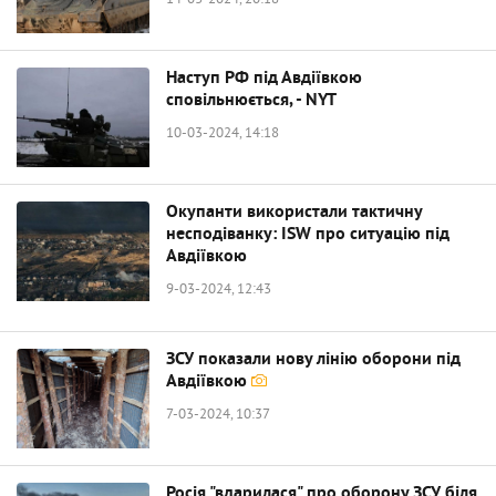
14-03-2024, 20:18
Наступ РФ під Авдіївкою
сповільнюється, - NYT
10-03-2024, 14:18
Окупанти використали тактичну
несподіванку: ISW про ситуацію під
Авдіївкою
9-03-2024, 12:43
ЗСУ показали нову лінію оборони під
Авдіївкою
7-03-2024, 10:37
Росія "вдарилася" про оборону ЗСУ біля