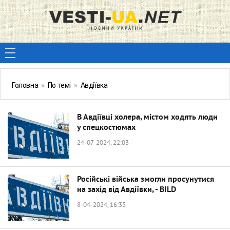
Головна
»
По темі
»
Авдіївка
В Авдіївці холера, містом ходять люди
у спецкостюмах
24-07-2024, 22:03
Російські війська змогли просунутися
на захід від Авдіївки, - BILD
8-04-2024, 16:35