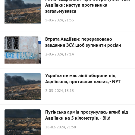
Авдіївки: наступ противника
загальмувався
5-03-2024, 21:33
Втрата Авдіївки: перераховано
завдання ЗСУ, щоб зупинити росіян
2-03-2024, 17:14
Україна не має лінії оборони під
Авдіївкою, противник настає, - NYT
2-03-2024, 13:13
Путінська армія просунулась вглиб від
Авдіївки на 5 кілометрів, - Bild
28-02-2024, 21:58