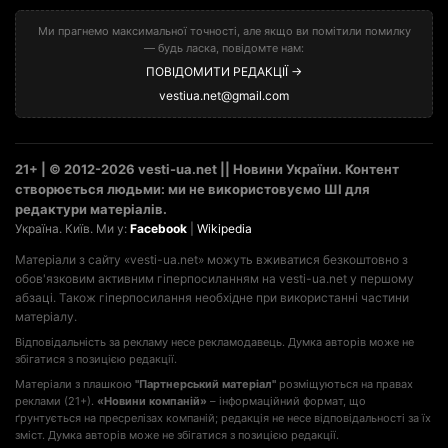
Ми прагнемо максимальної точності, але якщо ви помітили помилку
— будь ласка, повідомте нам:
ПОВІДОМИТИ РЕДАКЦІЇ →
vestiua.net@gmail.com
21+ | © 2012-2026 vesti-ua.net || Новини України. Контент
створюється людьми: ми не використовуємо ШІ для
редактури матеріалів.
Україна. Київ. Ми у:
Facebook
|
Wikipedia
Матеріали з сайту «vesti-ua.net» можуть вживатися безкоштовно з
обов'язковим активним гіперпосиланням на vesti-ua.net у першому
абзаці. Також гіперпосилання необхідне при використанні частини
матеріалу.
Відповідальність за рекламу несе рекламодавець. Думка авторів може не
збігатися з позицією редакції.
Матеріали з плашкою
"Партнерський матеріал"
розміщуються на правах
реклами (21+).
«Новини компаній»
– інформаційний формат, що
ґрунтується на пресрелізах компаній; редакція не несе відповідальності за їх
зміст. Думка авторів може не збігатися з позицією редакції.