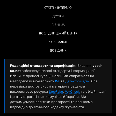
СТАТТІ / ІНТЕРВ'Ю
ДУМКИ
РІВНІ.UA
ДОСЛІДНИЦЬКИЙ ЦЕНТР
КУРС ВАЛЮТ
ДОВІДНИК
Редакційні стандарти та верифікація:
Видання
vesti-
ua.net
забезпечує високі стандарти інформаційної
гігієни. У процесі курації новин ми спираємося на
методологію моніторингу
та
. Для
ІМІ
Детектор медіа
перевірки достовірності матеріалів редакція
використовує ресурси
,
та офіційні дані
StopFake
VoxCheck
Центру стратегічних комунікацій України. Ми
дотримуємося політики прозорості та працюємо
відповідно до етичного кодексу журналіста.