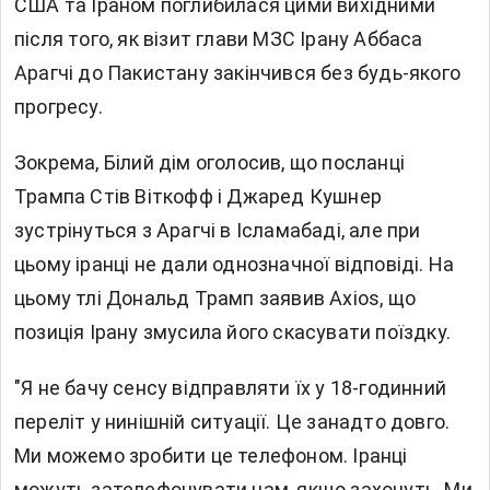
США та Іраном поглибилася цими вихідними
після того, як візит глави МЗС Ірану Аббаса
Арагчі до Пакистану закінчився без будь-якого
прогресу.
Зокрема, Білий дім оголосив, що посланці
Трампа Стів Віткофф і Джаред Кушнер
зустрінуться з Арагчі в Ісламабаді, але при
цьому іранці не дали однозначної відповіді. На
цьому тлі Дональд Трамп заявив Axios, що
позиція Ірану змусила його скасувати поїздку.
"Я не бачу сенсу відправляти їх у 18-годинний
переліт у нинішній ситуації. Це занадто довго.
Ми можемо зробити це телефоном. Іранці
можуть зателефонувати нам, якщо захочуть. Ми