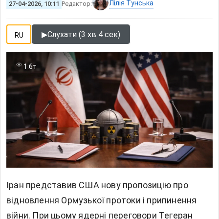
Лілія Тунська
27-04-2026, 10:11
Редактор:
▶
Слухати (3 хв 4 сек)
RU
1.6т
Іран представив США нову пропозицію про
відновлення Ормузької протоки і припинення
війни. При цьому ядерні переговори Тегеран