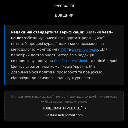
КУРС ВАЛЮТ
ДОВІДНИК
Редакційні стандарти та верифікація:
Видання
vesti-
ua.net
забезпечує високі стандарти інформаційної
гігієни. У процесі курації новин ми спираємося на
методологію моніторингу
та
. Для
ІМІ
Детектор медіа
перевірки достовірності матеріалів редакція
використовує ресурси
,
та офіційні дані
StopFake
VoxCheck
Центру стратегічних комунікацій України. Ми
дотримуємося політики прозорості та працюємо
відповідно до етичного кодексу журналіста.
Ми прагнемо максимальної точності, але якщо ви помітили помилку
— будь ласка, повідомте нам:
ПОВІДОМИТИ РЕДАКЦІЇ →
vestiua.net@gmail.com