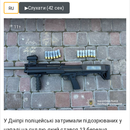
▶
Слухати (42 сек)
RU
11т
У Дніпрі поліцейські затримали підозрюваних у
нападі на суддю, який стався 13 березня