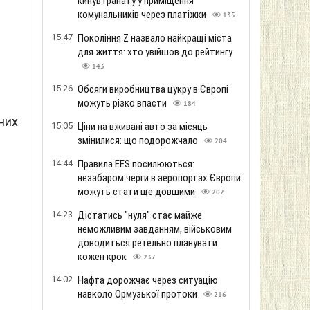
кинув гранату у приміщення
комунальників через платіжки
135
15:47
Покоління Z назвало найкращі міста
для життя: хто увійшов до рейтингу
143
15:26
Обсяги виробництва цукру в Європі
можуть різко впасти
184
них
15:05
Ціни на вживані авто за місяць
змінилися: що подорожчало
204
14:44
Правила EES посилюються:
незабаром черги в аеропортах Європи
можуть стати ще довшими
202
14:23
Дістатись "нуля" стає майже
неможливим завданням, військовим
доводиться ретельно планувати
кожен крок
237
14:02
Нафта дорожчає через ситуацію
навколо Ормузької протоки
216