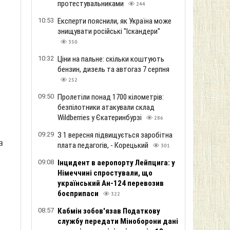
протестувальниками
244
10:53
Експерти пояснили, як Україна може
знищувати російські "Іскандери"
350
10:32
Ціни на пальне: скільки коштують
бензин, дизель та автогаз 7 серпня
252
09:50
Пролетіли понад 1700 кілометрів:
безпілотники атакували склад
Wildberries у Єкатеринбурзі
286
09:29
З 1 вересня підвищується заробітна
а
плата педагогів, - Корецький
301
09:08
Інцидент в аеропорту Лейпцига: у
Німеччині спростували, що
український Ан-124 перевозив
боєприпаси
322
08:57
Кабмін зобов'язав Податкову
службу передати Міноборони дані