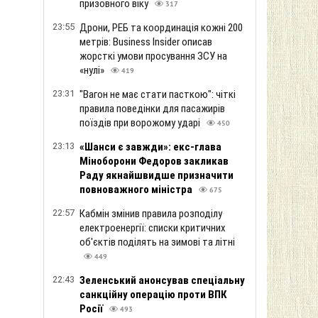
призовного віку
317
23:55
Дрони, РЕБ та координація кожні 200
метрів: Business Insider описав
жорсткі умови просування ЗСУ на
«нулі»
419
23:31
"Вагон не має стати пасткою": чіткі
правила поведінки для пасажирів
поїздів при ворожому ударі
450
23:13
«Шанси є завжди»: екс-глава
Міноборони Федоров закликав
Раду якнайшвидше призначити
повноважного міністра
675
22:57
Кабмін змінив правила розподілу
електроенергії: списки критичних
об'єктів поділять на зимові та літні
449
22:43
Зеленський анонсував спеціальну
санкційну операцію проти ВПК
Росії
493