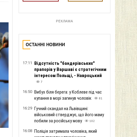
РЕКЛАМА
ОСТАННІ НОВИНИ
17:11
Відсутність "бандерівських"
прапорів у Варшаві є стратегічним
інтересом Польщі, - Навроцький
7
16:50
Вибух біля берега: у Коблеве під час
купання в морі загинув чоловік
81
16:29
Гучний скандал на Львівщині:
військовий стверджує, що його маму
побили за російську мову
102
16:08
Поліція затримала чоловіка, який