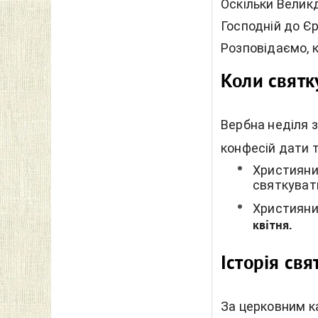
Оскільки Великд
Господній до Єр
Розповідаємо, к
Коли святк
Вербна неділя 
конфесій дати т
Християни
святкуват
Християни 
квітня.
Історія св
За церковним к