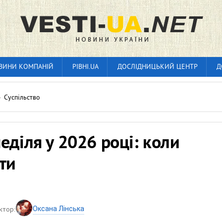
ВИНИ КОМПАНІЙ
РІВНІ.UA
ДОСЛІДНИЦЬКИЙ ЦЕНТР
Д
»
Суспільство
еділя у 2026 році: коли
ти
Оксана Лінська
ктор: