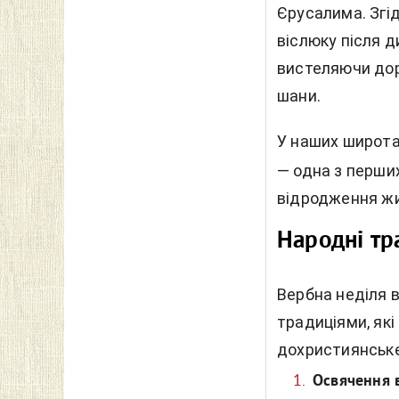
Єрусалима. Згід
віслюку після д
вистеляючи дор
шани.
У наших широта
— одна з перши
відродження ж
Народні тра
Вербна неділя 
традиціями, які
дохристиянське
Освячення 