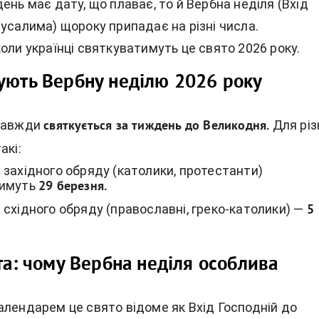
ень має дату, що плаває, то й Вербна неділя (Вхід
усалима) щороку припадає на різні числа.
оли українці святкуватимуть це свято 2026 року.
ують Вербну неділю 2026 року
завжди
Для різ
святкується за тиждень до Великодня.
акі:
 західного обряду (католики, протестанти)
имуть
29 березня.
східного обряду (православні, греко-католики) —
5
ята: чому Вербна неділя особлива
алендарем це свято відоме як Вхід Господній до