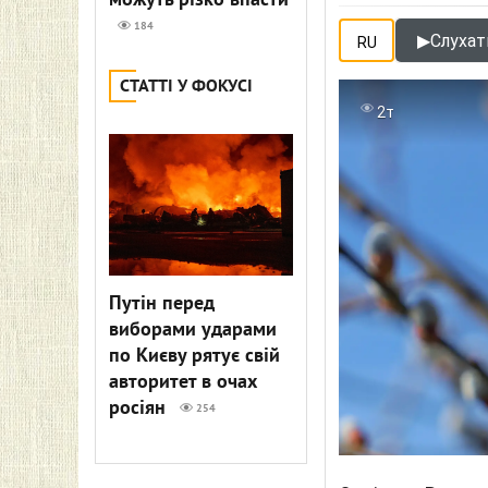
можуть різко впасти
184
▶
Слухат
RU
СТАТТІ У ФОКУСІ
2т
Путін перед
виборами ударами
по Києву рятує свій
авторитет в очах
росіян
254