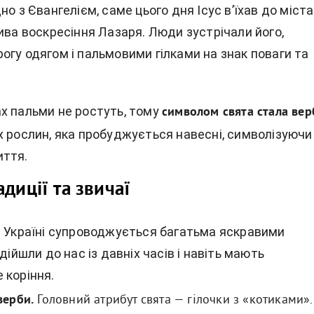
но з Євангелієм, саме цього дня Ісус в’їхав до міста
ива воскресіння Лазаря. Люди зустрічали його,
огу одягом і пальмовими гілками на знак поваги та
х пальми не ростуть, тому
символом свята стала вер
х рослин, яка пробуджується навесні, символізуючи
иття.
диції та звичаї
в Україні супроводжується багатьма яскравими
 дійшли до нас із давніх часів і навіть мають
 коріння.
верби.
Головний атрибут свята — гілочки з «котиками».