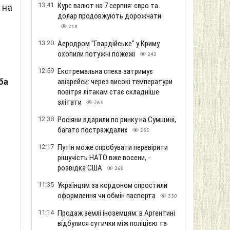
13:41
Курс валют на 7 серпня: євро та
 на
долар продовжують дорожчати
218
13:20
Аеродром "Гвардійське" у Криму
охопили потужні пожежі
242
12:59
Екстремальна спека затримує
ба
авіарейси: через високі температури
повітря літакам стає складніше
злітати
263
12:38
Росіяни вдарили по ринку на Сумщині,
багато постраждалих
235
12:17
Путін може спробувати перевірити
рішучість НАТО вже восени, -
розвідка США
260
11:35
Українцям за кордоном спростили
оформлення чи обмін паспорта
330
11:14
Продаж землі іноземцям: в Аргентині
відбулися сутички між поліцією та