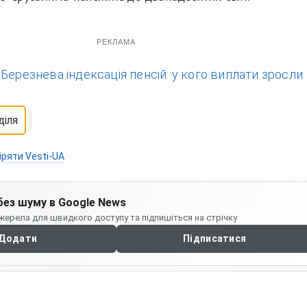
РЕКЛАМА
:
Березнева індексація пенсій: у кого виплати зросли.
діля
іряти Vesti-UA
без шуму в Google News
жерела для швидкого доступу та підпишіться на стрічку
Додати
Підписатися