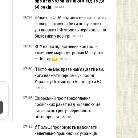
про всіх чоловіків віком від 18 до
60 років
412
08:34
«Ракет із США надовго не вистачить»:
експерт закликав бити по пускових
установках РФ замість перехоплення
балістики у повітрі
315
08:13
ЗСУ взяли під вогневий контроль
ключовий маршрут росіян Маріуполь
— Чонгар
350
07:58
"Ніхто не має права нав'язувати нам,
кого вважати героями", - посол
України у Польщі про Бандеру та ЄС
452
07:36
Сікорський про перехоплення
російських ракет над Україною: це
питання потребує серйозного
обговорення
285
07:14
У Польщі пропонують надсилати
нелегально працюючих українців