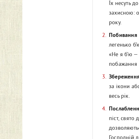
Їх несуть д
захисною: о
року.
Побивання 
легенько б
«Не я б’ю —
побажання з
Збереження
за ікони аб
весь рік.
Послабленн
піст, свято
дозволяютьс
Господній д