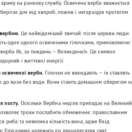
о храму на ранкову службу. Освячена верба вважається
берігає дім від хвороб, пожеж і негараздів протягом
вербою.
Це найвідоміший звичай: після церкви люди
’ють одне одного освяченими гілочками, примовляючи:
 верба б’є, за тиждень — Великдень!». Це символ
доров’я і життєвої енергії.
 освяченої верби.
Гілочки не викидають — їх ставлять
о до вази без води. Вони стають домашнім оберегом н
я посту.
Оскільки Вербна неділя припадає на Великий
 дозволяє трохи послабити обмеження: православним
я риба та невелика кількість вина, адже Вхід
о Єрусалима належить до дванадесятих свят.