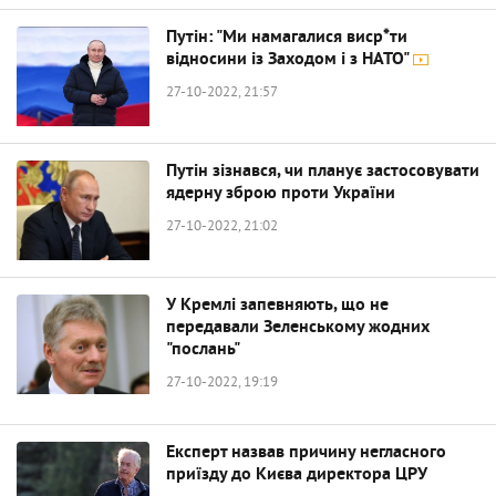
Путін: "Ми намагалися виср*ти
відносини із Заходом і з НАТО"
27-10-2022, 21:57
Путін зізнався, чи планує застосовувати
ядерну зброю проти України
27-10-2022, 21:02
У Кремлі запевняють, що не
передавали Зеленському жодних
"послань"
27-10-2022, 19:19
Експерт назвав причину негласного
приїзду до Києва директора ЦРУ