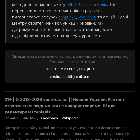
методологію моніторингу
та
. Для
ІМІ
Детектор медіа
перевірки достовірності матеріалів редакція
використовує ресурси
,
та офіційні дані
StopFake
VoxCheck
Центру стратегічних комунікацій України. Ми
дотримуємося політики прозорості та працюємо
відповідно до етичного кодексу журналіста.
Ми прагнемо максимальної точності, але якщо ви помітили помилку
— будь ласка, повідомте нам:
ПОВІДОМИТИ РЕДАКЦІЇ →
vestiua.net@gmail.com
21+ | © 2012-2026 vesti-ua.net || Новини України. Контент
створюється людьми: ми не використовуємо ШІ для
редактури матеріалів.
Україна. Київ. Ми у:
Facebook
|
Wikipedia
Матеріали з сайту «vesti-ua.net» можуть вживатися безкоштовно з
обов'язковим активним гіперпосиланням на vesti-ua.net у першому
абзаці. Також гіперпосилання необхідне при використанні частини