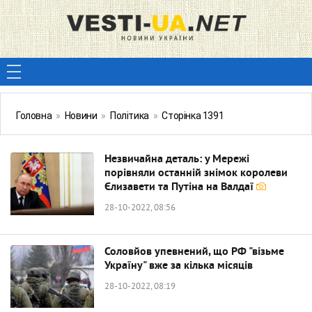
Головна
»
Новини
»
Політика
»
Сторінка 1391
Незвичайна деталь: у Мережі
порівняли останній знімок королеви
Єлизавети та Путіна на Валдаї
28-10-2022, 08:56
Соловйов упевнений, що РФ "візьме
Україну" вже за кілька місяців
28-10-2022, 08:19