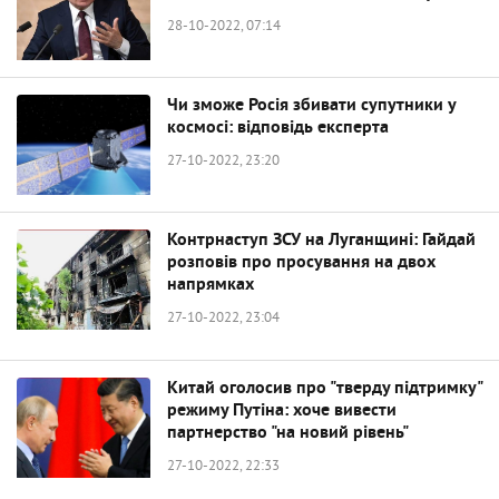
28-10-2022, 07:14
Чи зможе Росія збивати супутники у
космосі: відповідь експерта
27-10-2022, 23:20
Контрнаступ ЗСУ на Луганщині: Гайдай
розповів про просування на двох
напрямках
27-10-2022, 23:04
Китай оголосив про "тверду підтримку"
режиму Путіна: хоче вивести
партнерство "на новий рівень"
27-10-2022, 22:33