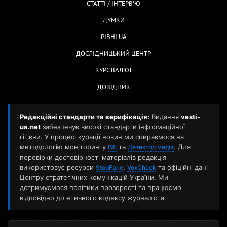
СТАТТІ / ІНТЕРВ'Ю
ДУМКИ
РІВНІ.UA
ДОСЛІДНИЦЬКИЙ ЦЕНТР
КУРС ВАЛЮТ
ДОВІДНИК
Редакційні стандарти та верифікація:
Видання
vesti-
ua.net
забезпечує високі стандарти інформаційної
гігієни. У процесі курації новин ми спираємося на
методологію моніторингу
та
. Для
ІМІ
Детектор медіа
перевірки достовірності матеріалів редакція
використовує ресурси
,
та офіційні дані
StopFake
VoxCheck
Центру стратегічних комунікацій України. Ми
дотримуємося політики прозорості та працюємо
відповідно до етичного кодексу журналіста.