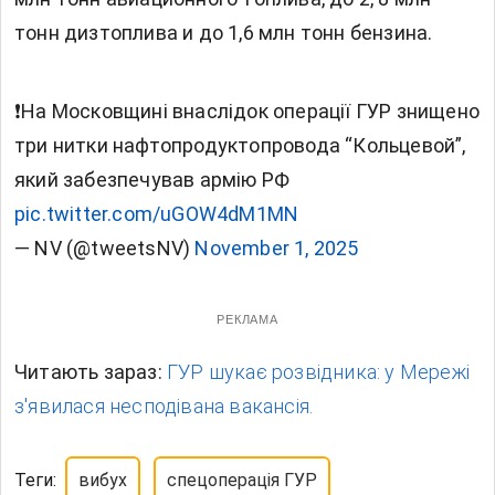
тонн дизтоплива и до 1,6 млн тонн бензина.
❗️На Московщині внаслідок операції ГУР знищено
три нитки нафтопродуктопровода “Кольцевой”,
який забезпечував армію РФ
pic.twitter.com/uGOW4dM1MN
— NV (@tweetsNV)
November 1, 2025
РЕКЛАМА
Читають зараз:
ГУР шукає розвідника: у Мережі
з'явилася несподівана вакансія.
Теги:
вибух
спецоперація ГУР