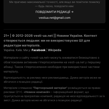
Ми прагнемо максимальної точності, але якщо ви помітили помилку
— будь ласка, повідомте нам:
ПОВІДОМИТИ РЕДАКЦІЇ →
vestiua.net@gmail.com
21+ | © 2012-2026 vesti-ua.net || Новини України. Контент
створюється людьми: ми не використовуємо ШІ для
редактури матеріалів.
Україна. Київ. Ми у:
Facebook
|
Wikipedia
Матеріали з сайту «vesti-ua.net» можуть вживатися безкоштовно з
обов'язковим активним гіперпосиланням на vesti-ua.net у першому
абзаці. Також гіперпосилання необхідне при використанні частини
матеріалу.
Відповідальність за рекламу несе рекламодавець. Думка авторів може не
збігатися з позицією редакції.
Матеріали з плашкою
"Партнерський матеріал"
розміщуються на правах
реклами (21+).
«Новини компаній»
– інформаційний формат, що
ґрунтується на пресрелізах компаній; редакція не несе відповідальності за їх
зміст. Думка авторів може не збігатися з позицією редакції.