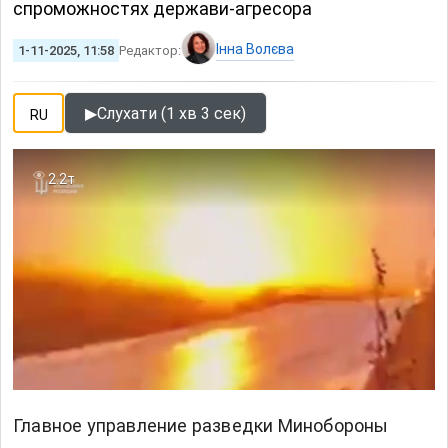
спроможностях держави-агресора
Інна Волєва
1-11-2025, 11:58
Редактор:
▶
Слухати (1 хв 3 сек)
RU
2.2т
Главное управление разведки Минобороны