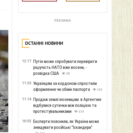
РЕКЛАМА
ОСТАННІ НОВИНИ
12:17
Путін може спробувати перевірити
рішучість НАТО вже восени, -
розвідка США
38
11:35
Українцям за кордоном спростили
оформлення чи обмін паспорта
132
11:14
Продаж землі іноземцям: в Аргентині
відбулися сутички між поліцією та
протестувальниками
153
10:53
Експерти пояснили, як Україна може
знищувати російські "Іскандери"