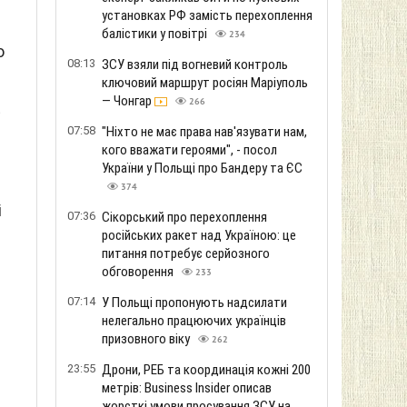
установках РФ замість перехоплення
балістики у повітрі
234
о
08:13
ЗСУ взяли під вогневий контроль
ключовий маршрут росіян Маріуполь
— Чонгар
266
Е
07:58
"Ніхто не має права нав'язувати нам,
кого вважати героями", - посол
України у Польщі про Бандеру та ЄС
374
і
07:36
Сікорський про перехоплення
російських ракет над Україною: це
питання потребує серйозного
обговорення
233
07:14
У Польщі пропонують надсилати
нелегально працюючих українців
призовного віку
262
23:55
Дрони, РЕБ та координація кожні 200
метрів: Business Insider описав
жорсткі умови просування ЗСУ на