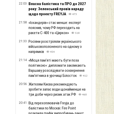
22:03
Власна балістика та ПРО до 2027
року: Зеленський провів нараду
щодо проекту FREYJA
473
21:58
«Іскандерів» стає менше: експерт
пояснив, чому РФ переходить на
ракети С-400 та «Циркон»
518
21:33
Росіяни розстріляли українського
військовополоненого на одному з
напрямків
454
21:14
«Місця пам'яті мають бути поза
політикою»: дипломати закликають
Варшаву розслідувати осквернення
пам'ятника в урочищі Білосток
412
20:56
Жителям Києва рекомендують
зробити запас води щонайменше на
три доби через ризик атак РФ
460
20:41
Від перехоплювачів Freyja до
балістики по Москві: Fire Point
розкрила графік випробувань ракет