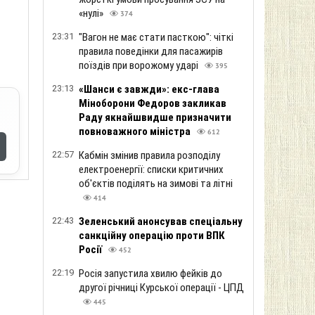
«нулі»
374
23:31
"Вагон не має стати пасткою": чіткі
правила поведінки для пасажирів
поїздів при ворожому ударі
395
23:13
«Шанси є завжди»: екс-глава
Міноборони Федоров закликав
Раду якнайшвидше призначити
повноважного міністра
612
22:57
Кабмін змінив правила розподілу
електроенергії: списки критичних
об'єктів поділять на зимові та літні
414
22:43
Зеленський анонсував спеціальну
санкційну операцію проти ВПК
Росії
452
22:19
Росія запустила хвилю фейків до
другої річниці Курської операції - ЦПД
445