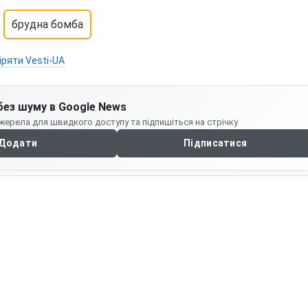
брудна бомба
іряти Vesti-UA
без шуму в Google News
жерела для швидкого доступу та підпишіться на стрічку
Додати
Підписатися