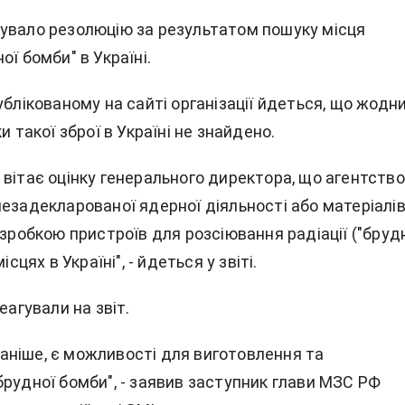
увало резолюцію за результатом пошуку місця
ої бомби" в Україні.
ублікованому на сайті організації йдеться, що жодн
и такої зброї в Україні не знайдено.
вітає оцінку генерального директора, що агентство
езадекларованої ядерної діяльності або матеріалів
озробкою пристроїв для розсіювання радіації ("бруд
ісцях в Україні", - йдеться у звіті.
еагували на звіт.
і раніше, є можливості для виготовлення та
брудної бомби", - заявив заступник глави МЗС РФ