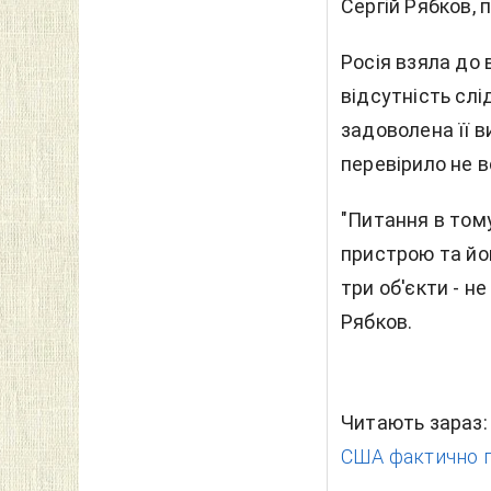
Сергій Рябков, 
Росія взяла до
відсутність слі
задоволена її 
перевірило не в
"Питання в том
пристрою та йог
три об'єкти - не
Рябков.
Читають зараз
США фактично пр