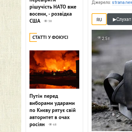
перевірити
Джерело:
strana.ne
рішучість НАТО вже
восени, - розвідка
▶
Слухати
RU
США
38
СТАТТІ У ФОКУСІ
2.5т
Путін перед
виборами ударами
по Києву рятує свій
авторитет в очах
росіян
68