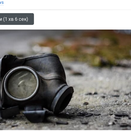
ws
 (1 хв 6 сек)