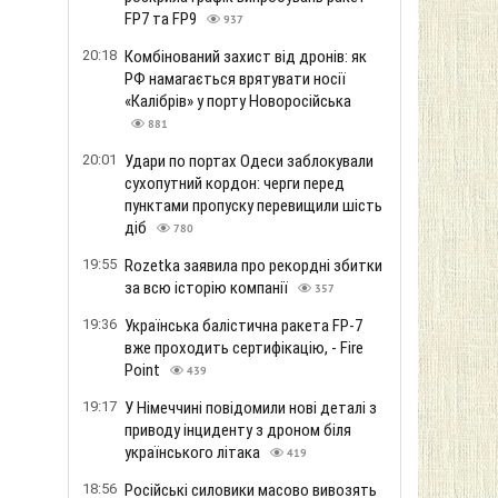
FP7 та FP9
937
20:18
Комбінований захист від дронів: як
РФ намагається врятувати носії
«Калібрів» у порту Новоросійська
881
20:01
Удари по портах Одеси заблокували
сухопутний кордон: черги перед
пунктами пропуску перевищили шість
діб
780
19:55
Rozetka заявила про рекордні збитки
за всю історію компанії
357
19:36
Українська балістична ракета FP-7
вже проходить сертифікацію, - Fire
Point
439
19:17
У Німеччині повідомили нові деталі з
приводу інциденту з дроном біля
українського літака
419
18:56
Російські силовики масово вивозять