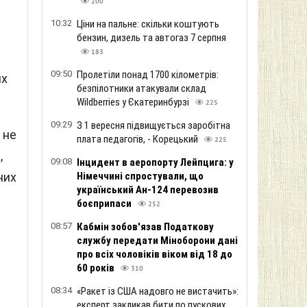
200
10:32
Ціни на пальне: скільки коштують
бензин, дизель та автогаз 7 серпня
183
09:50
Пролетіли понад 1700 кілометрів:
их
безпілотники атакували склад
Wildberries у Єкатеринбурзі
225
09:29
З 1 вересня підвищується заробітна
 не
плата педагогів, - Корецький
225
,
09:08
Інцидент в аеропорту Лейпцига: у
Німеччині спростували, що
них
український Ан-124 перевозив
боєприпаси
252
08:57
Кабмін зобов'язав Податкову
службу передати Міноборони дані
про всіх чоловіків віком від 18 до
60 років
310
08:34
«Ракет із США надовго не вистачить»:
експерт закликав бити по пускових