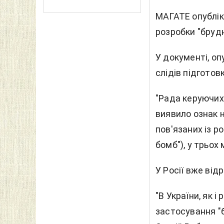
МАГАТЕ опублік
розробки "брудн
У документі, оп
слідів підготовк
"Рада керуючих 
виявило ознак н
пов'язаних із р
бомб"), у трьох м
У Росії вже відр
"В України, як 
застосування "