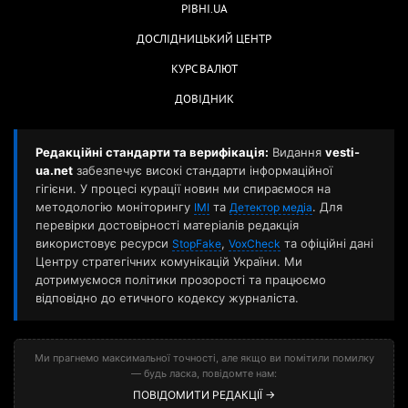
РІВНІ.UA
ДОСЛІДНИЦЬКИЙ ЦЕНТР
КУРС ВАЛЮТ
ДОВІДНИК
Редакційні стандарти та верифікація:
Видання
vesti-
ua.net
забезпечує високі стандарти інформаційної
гігієни. У процесі курації новин ми спираємося на
методологію моніторингу
та
. Для
ІМІ
Детектор медіа
перевірки достовірності матеріалів редакція
використовує ресурси
,
та офіційні дані
StopFake
VoxCheck
Центру стратегічних комунікацій України. Ми
дотримуємося політики прозорості та працюємо
відповідно до етичного кодексу журналіста.
Ми прагнемо максимальної точності, але якщо ви помітили помилку
— будь ласка, повідомте нам:
ПОВІДОМИТИ РЕДАКЦІЇ →