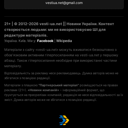
vestiua.net@gmail.com
21+ | © 2012-2026 vesti-ua.net || Новини України. Контент
створюється людьми: ми не використовуємо ШІ для
редактури матеріалів.
Україна. Київ. Ми у:
Facebook
|
Wikipedia
Матеріали з сайту «vesti-ua.net» можуть вживатися безкоштовно з
обов'язковим активним гіперпосиланням на vesti-ua.net у першому
абзаці. Також гіперпосилання необхідне при використанні частини
матеріалу.
Відповідальність за рекламу несе рекламодавець. Думка авторів може не
збігатися з позицією редакції.
Матеріали з плашкою
"Партнерський матеріал"
розміщуються на правах
реклами (21+).
«Новини компаній»
– інформаційний формат, що
ґрунтується на пресрелізах компаній; редакція не несе відповідальності за їх
зміст. Думка авторів може не збігатися з позицією редакції.