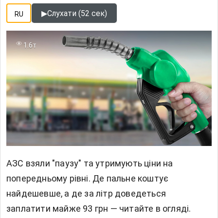
▶
Слухати (52 сек)
RU
1.6т
АЗС взяли "паузу" та утримують ціни на
попередньому рівні. Де пальне коштує
найдешевше, а де за літр доведеться
заплатити майже 93 грн — читайте в огляді.