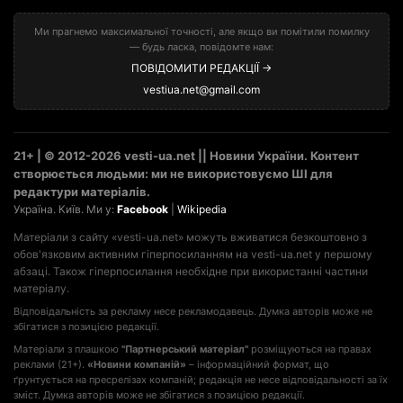
Ми прагнемо максимальної точності, але якщо ви помітили помилку
— будь ласка, повідомте нам:
ПОВІДОМИТИ РЕДАКЦІЇ →
vestiua.net@gmail.com
21+ | © 2012-2026 vesti-ua.net || Новини України. Контент
створюється людьми: ми не використовуємо ШІ для
редактури матеріалів.
Україна. Київ. Ми у:
Facebook
|
Wikipedia
Матеріали з сайту «vesti-ua.net» можуть вживатися безкоштовно з
обов'язковим активним гіперпосиланням на vesti-ua.net у першому
абзаці. Також гіперпосилання необхідне при використанні частини
матеріалу.
Відповідальність за рекламу несе рекламодавець. Думка авторів може не
збігатися з позицією редакції.
Матеріали з плашкою
"Партнерський матеріал"
розміщуються на правах
реклами (21+).
«Новини компаній»
– інформаційний формат, що
ґрунтується на пресрелізах компаній; редакція не несе відповідальності за їх
зміст. Думка авторів може не збігатися з позицією редакції.