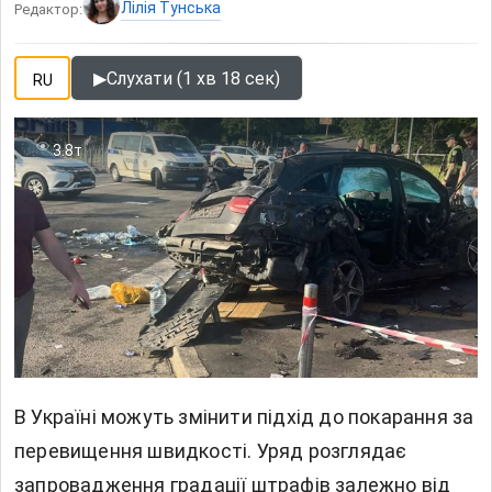
Лілія Тунська
Редактор:
▶
Слухати (1 хв 18 сек)
RU
3.8т
В Україні
можуть змінити підхід до покарання за
перевищення швидкості. Уряд розглядає
запровадження градації штрафів залежно від