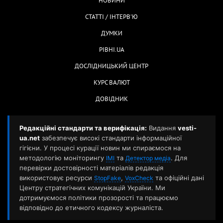
НОВИНИ
СТАТТІ / ІНТЕРВ'Ю
ДУМКИ
РІВНІ.UA
ДОСЛІДНИЦЬКИЙ ЦЕНТР
КУРС ВАЛЮТ
ДОВІДНИК
Редакційні стандарти та верифікація:
Видання
vesti-
ua.net
забезпечує високі стандарти інформаційної
гігієни. У процесі курації новин ми спираємося на
методологію моніторингу
та
. Для
ІМІ
Детектор медіа
перевірки достовірності матеріалів редакція
використовує ресурси
,
та офіційні дані
StopFake
VoxCheck
Центру стратегічних комунікацій України. Ми
дотримуємося політики прозорості та працюємо
відповідно до етичного кодексу журналіста.