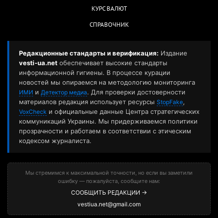
КУРС ВАЛЮТ
СПРАВОЧНИК
Редакционные стандарты и верификация:
Издание
vesti-ua.net
обеспечивает высокие стандарты
информационной гигиены. В процессе курации
новостей мы опираемся на методологию мониторинга
и
. Для проверки достоверности
ИМИ
Детектор медиа
материалов редакция использует ресурсы
,
StopFake
и официальные данные Центра стратегических
VoxCheck
коммуникаций Украины. Мы придерживаемся политики
прозрачности и работаем в соответствии с этическим
кодексом журналиста.
Мы стремимся к максимальной точности, но если вы заметили
ошибку — пожалуйста, сообщите нам:
СООБЩИТЬ РЕДАКЦИИ →
vestiua.net@gmail.com