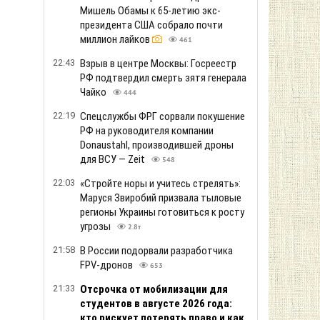
Мишель Обамы к 65-летию экс-
президента США собрало почти
миллион лайков
461
22:43
Взрыв в центре Москвы: Госреестр
РФ подтвердил смерть зятя генерала
Чайко
444
22:19
Спецслужбы ФРГ сорвали покушение
РФ на руководителя компании
Donaustahl, производившей дроны
для ВСУ — Zeit
548
22:03
«Стройте норы и учитесь стрелять»:
Маруся Звиробий призвала тыловые
регионы Украины готовиться к росту
угрозы
2.8т
21:58
В России подорвали разработчика
FPV-дронов
653
21:33
Отсрочка от мобилизации для
студентов в августе 2026 года:
кто рискует потерять право и как