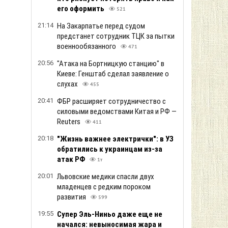
его оформить
521
21:14
На Закарпатье перед судом
предстанет сотрудник ТЦК за пытки
военнообязанного
471
20:56
"Атака на Бортницкую станцию" в
Киеве: Генштаб сделал заявление о
слухах
455
20:41
ФБР расширяет сотрудничество с
силовыми ведомствами Китая и РФ —
Reuters
411
20:18
"Жизнь важнее электрички": в УЗ
обратились к украинцам из-за
атак РФ
1т
20:01
Львовские медики спасли двух
младенцев с редким пороком
развития
599
19:55
Супер Эль-Ниньо даже еще не
начался: невыносимая жара и