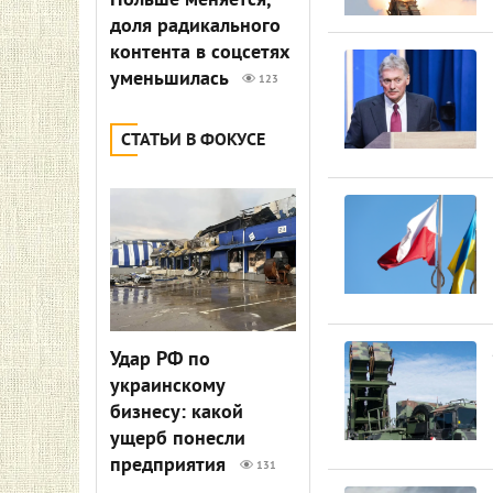
Польше меняется,
доля радикального
контента в соцсетях
уменьшилась
123
СТАТЬИ В ФОКУСЕ
Удар РФ по
украинскому
бизнесу: какой
ущерб понесли
предприятия
131