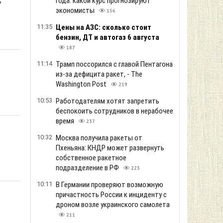
года: какой курс прогнозируют
ь
экономисты
156
11:35
Цены на АЗС: сколько стоит
бензин, ДТ и автогаз 6 августа
187
11:14
Трамп поссорился с главой Пентагона
из-за дефицита ракет, - The
Washington Post
219
10:53
Работодателям хотят запретить
беспокоить сотрудников в нерабочее
время
237
10:32
Москва получила ракеты от
Пхеньяна: КНДР может развернуть
собственное ракетное
подразделение в РФ
223
10:11
В Германии проверяют возможную
причастность России к инциденту с
дроном возле украинского самолета
211