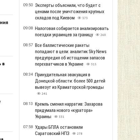
09:50
Эксперты объяснили, что будет с
ценами после уничтожения крупных
складов под Киевом
373
ения
09:08
Налоговая собирается анализировать
поездки украинцев за границу
260
08:57
Все баллистические ракеты
попадают в цели: аналитик Sky News
предупредил об истощении запасов
 в
перехватчиков в Украине
315
08:34
Принудительная эвакуация в
Донецкой области: более 500 детей
вывезут из Краматорской громады
241
е
08:13
Кремль сменил нарратив: Захарова
придумала нового «куратора»
Украины
331
07:58
Удары БПЛА остановили
Саратовский НПЗ
278
на