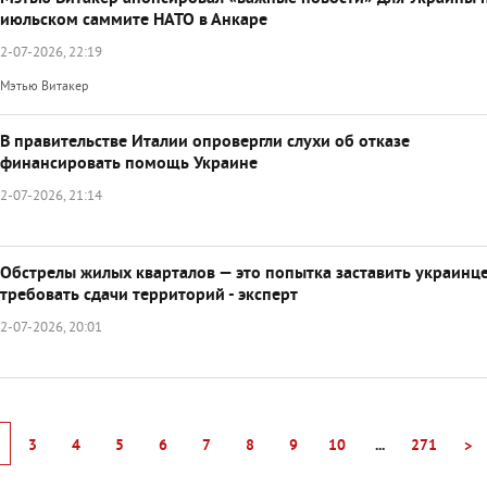
июльском саммите НАТО в Анкаре
2-07-2026, 22:19
Мэтью Витакер
В правительстве Италии опровергли слухи об отказе
финансировать помощь Украине
2-07-2026, 21:14
Обстрелы жилых кварталов — это попытка заставить украинц
требовать сдачи территорий - эксперт
2-07-2026, 20:01
3
4
5
6
7
8
9
10
...
271
>