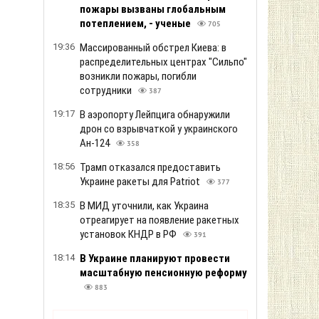
пожары вызваны глобальным
потеплением, - ученые
705
19:36
Массированный обстрел Киева: в
распределительных центрах "Сильпо"
возникли пожары, погибли
сотрудники
387
19:17
В аэропорту Лейпцига обнаружили
дрон со взрывчаткой у украинского
Ан-124
358
18:56
Трамп отказался предоставить
Украине ракеты для Patriot
377
18:35
В МИД уточнили, как Украина
отреагирует на появление ракетных
установок КНДР в РФ
391
18:14
В Украине планируют провести
масштабную пенсионную реформу
883