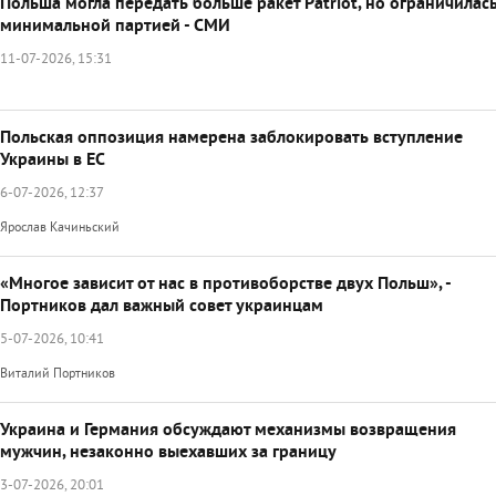
Польша могла передать больше ракет Patriot, но ограничилас
минимальной партией - СМИ
11-07-2026, 15:31
Польская оппозиция намерена заблокировать вступление
Украины в ЕС
6-07-2026, 12:37
Ярослав Качиньский
«Многое зависит от нас в противоборстве двух Польш», -
Портников дал важный совет украинцам
5-07-2026, 10:41
Виталий Портников
Украина и Германия обсуждают механизмы возвращения
мужчин, незаконно выехавших за границу
3-07-2026, 20:01