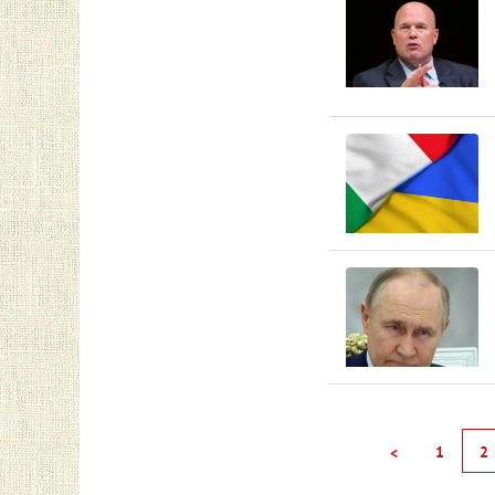
1
2
<