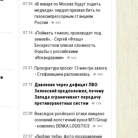
07:36
«В январе по Москве будут ходить
медведи»: нардеп призвал бить по
газокомпрессорным станциям
России
485
07:14
«Поймать тяжело, производят под
землей», - Сергей «Флэш»
Бескрестнов описал сложность
борьбы с российскими
«Искандерами»
666
23:31
Прокуратура просит 13 млн грн залога
- Стефанишина расплакалась
488
ев
23:13
Давление через дефицит ПВО:
Зеленский предположил, почему
Запада ограничивает передачу
противоракетных систем
728
22:58
Внаслідок російської атаки знищено
основний логістичний вузол MTI Group
- комплекс DENKA LOGISTICS
347
22:57
«Люблю тебя»: фото-поздравление