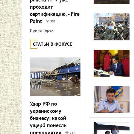
ракета FP-7 уже
проходит
сертификацию, - Fire
Point
339
Ирина Терех
СТАТЬИ В ФОКУСЕ
Удар РФ по
украинскому
бизнесу: какой
ущерб понесли
предприятия
247