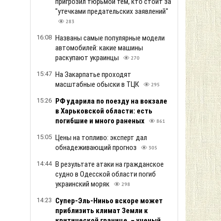
пригрозил тюрьмой тем, кто стоит за
"утечками предательских заявлений"
283
16:08
Названы самые популярные модели
автомобилей: какие машины
раскупают украинцы
270
15:47
На Закарпатье проходят
масштабные обыски в ТЦК
295
15:26
РФ ударила по поезду на вокзале
в Харьковской области: есть
погибшие и много раненых
861
15:05
Цены на топливо: эксперт дал
обнадеживающий прогноз
305
14:44
В результате атаки на гражданское
судно в Одесской области погиб
украинский моряк
298
14:23
Супер-Эль-Ниньо вскоре может
приблизить климат Земли к
критической границе, – ученый