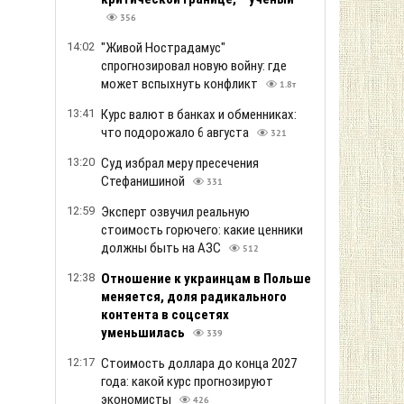
356
14:02
"Живой Нострадамус"
спрогнозировал новую войну: где
может вспыхнуть конфликт
1.8т
13:41
Курс валют в банках и обменниках:
что подорожало 6 августа
321
13:20
Суд избрал меру пресечения
Стефанишиной
331
12:59
Эксперт озвучил реальную
стоимость горючего: какие ценники
должны быть на АЗС
512
12:38
Отношение к украинцам в Польше
меняется, доля радикального
контента в соцсетях
уменьшилась
339
12:17
Стоимость доллара до конца 2027
года: какой курс прогнозируют
экономисты
426