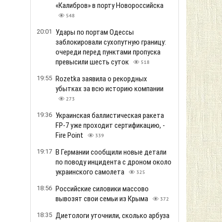
«Калибров» в порту Новороссийска
548
20:01
Удары по портам Одессы
заблокировали сухопутную границу:
очереди перед пунктами пропуска
превысили шесть суток
518
19:55
Rozetka заявила о рекордных
убытках за всю историю компании
273
19:36
Украинская баллистическая ракета
FP-7 уже проходит сертификацию, -
Fire Point
339
19:17
В Германии сообщили новые детали
по поводу инцидента с дроном около
украинского самолета
325
18:56
Российские силовики массово
вывозят свои семьи из Крыма
372
18:35
Диетологи уточнили, сколько арбуза