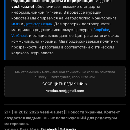
Редакционные стандарты и верификация:
Издание
vesti-ua.net
обеспечивает высокие стандарты
информационной гигиены. В процессе курации
новостей мы опираемся на методологию мониторинга
и
. Для проверки достоверности
ИМИ
Детектор медиа
материалов редакция использует ресурсы
,
StopFake
и официальные данные Центра стратегических
VoxCheck
коммуникаций Украины. Мы придерживаемся политики
прозрачности и работаем в соответствии с этическим
кодексом журналиста.
Мы стремимся к максимальной точности, но если вы заметили
ошибку — пожалуйста, сообщите нам:
СООБЩИТЬ РЕДАКЦИИ →
vestiua.net@gmail.com
21+ | © 2012-2026 vesti-ua.net || Новости Украины. Контент
создается людьми: мы не используем ИИ для редактуры
материалов.
Украина. Киев. Мы в:
Facebook
|
Wikipedia