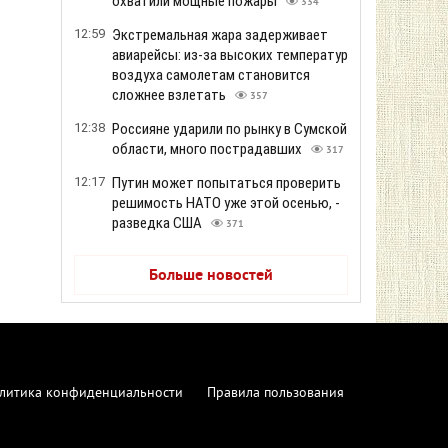
охватили мощные пожары
334
12:59
Экстремальная жара задерживает
авиарейсы: из-за высоких температур
воздуха самолетам становится
сложнее взлетать
357
12:38
Россияне ударили по рынку в Сумской
области, много пострадавших
317
12:17
Путин может попытаться проверить
решимость НАТО уже этой осенью, -
разведка США
371
Больше новостей
литика конфиденциальности
Правила пользования