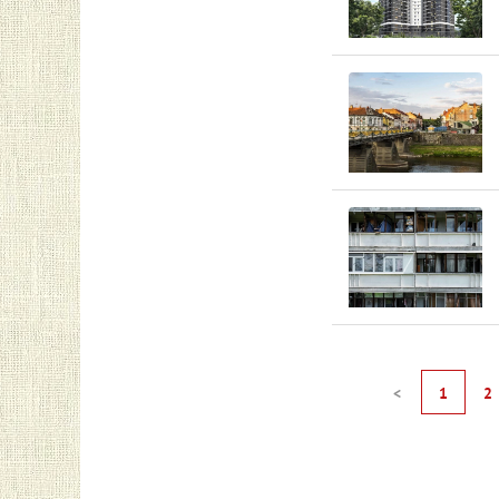
<
1
2