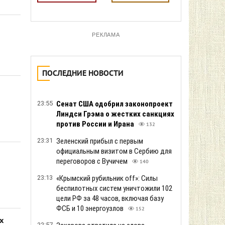
РЕКЛАМА
ПОСЛЕДНИЕ НОВОСТИ
23:55
Сенат США одобрил законопроект
Линдси Грэма о жестких санкциях
против России и Ирана
132
23:31
Зеленский прибыл с первым
официальным визитом в Сербию для
переговоров с Вучичем
140
23:13
«Крымский рубильник off»: Силы
беспилотных систем уничтожили 102
цели РФ за 48 часов, включая базу
ФСБ и 10 энергоузлов
152
х
22:57