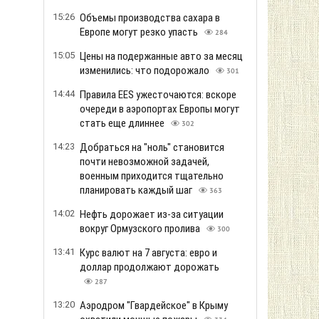
15:26
Объемы производства сахара в
Европе могут резко упасть
284
15:05
Цены на подержанные авто за месяц
изменились: что подорожало
301
14:44
Правила EES ужесточаются: вскоре
очереди в аэропортах Европы могут
стать еще длиннее
302
14:23
Добраться на "ноль" становится
почти невозможной задачей,
военным приходится тщательно
планировать каждый шаг
363
14:02
Нефть дорожает из-за ситуации
вокруг Ормузского пролива
300
13:41
Курс валют на 7 августа: евро и
доллар продолжают дорожать
287
13:20
Аэродром "Гвардейское" в Крыму