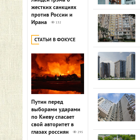
Линдси Грэма о
жестких санкциях
против России и
Ирана
132
СТАТЬИ В ФОКУСЕ
Путин перед
выборами ударами
по Киеву спасает
свой авторитет в
глазах россиян
295