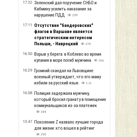
17:32
Зеленский дал поручение СНБО и
Кабмину усилить наказание за
нарушение ПДД
299
17:11
Отсутствие "бандеровских"
флагов в Варшаве является
стратегическим интересом
Польши, - Навроцкий
270
16:50
Взрыв у берега: в Коблево во время
купания в море погиб мужчина
266
16:29
Громкий скандал на Львовщине:
военный утверждает, что его маму
избили за русский язык
1.2т
16:08
Полиция задержала мужчину,
который бросил гранату в помещение
коммунальщиков из-за платежек
284
15:47
Поколение Z назвало лучшие города
для жизни: кто вошел в рейтинг
290