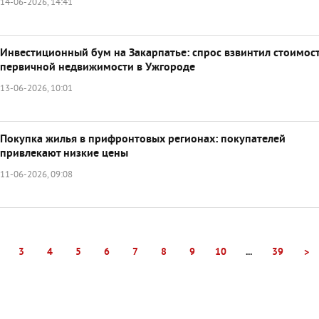
14-06-2026, 14:41
Инвестиционный бум на Закарпатье: спрос взвинтил стоимос
первичной недвижимости в Ужгороде
13-06-2026, 10:01
Покупка жилья в прифронтовых регионах: покупателей
привлекают низкие цены
11-06-2026, 09:08
3
4
5
6
7
8
9
10
...
39
>