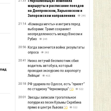
21:33
«Укрзализныця» изменила
маршруты и расписание поездов
на Днепровском, Харьковском и
Запорожском направлениях
295
21:14
«Команда мечты» и интрига перед
выборами: Трамп сохраняет
неопределенность между Вэнсом и
Рубио
243
20:56
Когда закончится война: результаты
опроса
282
20:41
Низко летучий беспилотник сбил
водитель автобуса, который
спад
проводил экскурсию по аэропорту
Лейпциг
415
20:18
РФ ударила по Одессе, есть "прилет"
по стадиону "Черноморца"
322
20:01
Звезды записали трогательное
попурри из песен Кузьмы Скрябина
прямо в центре Львова
322