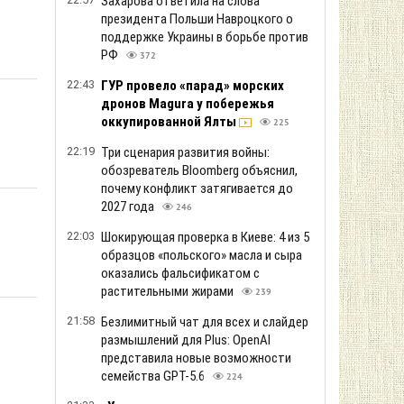
Захарова ответила на слова
президента Польши Навроцкого о
поддержке Украины в борьбе против
РФ
372
22:43
ГУР провело «парад» морских
дронов Magura у побережья
оккупированной Ялты
225
22:19
Три сценария развития войны:
обозреватель Bloomberg объяснил,
почему конфликт затягивается до
2027 года
246
22:03
Шокирующая проверка в Киеве: 4 из 5
образцов «польского» масла и сыра
оказались фальсификатом с
растительными жирами
239
21:58
Безлимитный чат для всех и слайдер
размышлений для Plus: OpenAI
представила новые возможности
семейства GPT-5.6
224