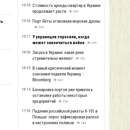
19:55
Стоимость аренды квартир в Украине
продолжает расти
243
19:36
Порт Ялты атаковали морские дроны
ть
254
19:17
У украинцев спросили, когда
может закончиться война
293
18:56
Засуха в Украине: какие реки
стремительно мелеют
291
18:35
В самый критический момент
союзники подвели Украину, -
Bloomberg
365
18:14
Блокировка портов уже привела к
остановке работы некоторых
предприятий
258
17:53
Падения российской ракеты Х-101 в
Польше: опрос зафиксировал раскол
в настроениях поляков
284