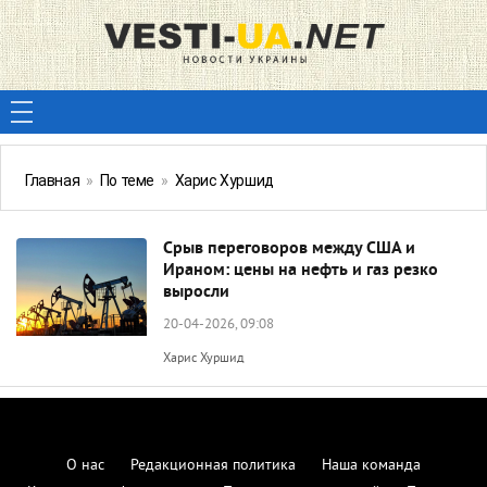
Главная
»
По теме
»
Харис Хуршид
Срыв переговоров между США и
Ираном: цены на нефть и газ резко
выросли
20-04-2026, 09:08
Харис Хуршид
О нас
Редакционная политика
Наша команда