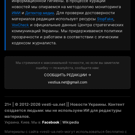
информационной гигиены. В процессе курации
новостей мы опираемся на методологию мониторинга
и
. Для проверки достоверности
ИМИ
Детектор медиа
материалов редакция использует ресурсы
,
StopFake
и официальные данные Центра стратегических
VoxCheck
коммуникаций Украины. Мы придерживаемся политики
прозрачности и работаем в соответствии с этическим
кодексом журналиста.
Мы стремимся к максимальной точности, но если вы заметили
ошибку — пожалуйста, сообщите нам:
СООБЩИТЬ РЕДАКЦИИ →
vestiua.net@gmail.com
21+ | © 2012-2026 vesti-ua.net || Новости Украины. Контент
создается людьми: мы не используем ИИ для редактуры
материалов.
Украина. Киев. Мы в:
Facebook
|
Wikipedia
Материалы с сайта «vesti-ua.net» могут использоваться бесплатно с