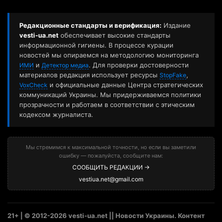
Редакционные стандарты и верификация:
Издание
vesti-ua.net
обеспечивает высокие стандарты
информационной гигиены. В процессе курации
новостей мы опираемся на методологию мониторинга
и
. Для проверки достоверности
ИМИ
Детектор медиа
материалов редакция использует ресурсы
,
StopFake
и официальные данные Центра стратегических
VoxCheck
коммуникаций Украины. Мы придерживаемся политики
прозрачности и работаем в соответствии с этическим
кодексом журналиста.
Мы стремимся к максимальной точности, но если вы заметили
ошибку — пожалуйста, сообщите нам:
СООБЩИТЬ РЕДАКЦИИ →
vestiua.net@gmail.com
21+ | © 2012-2026 vesti-ua.net || Новости Украины. Контент