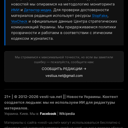
новостей мы опираемся на методологию мониторинга
и
. Для проверки достоверности
ИМИ
Детектор медиа
материалов редакция использует ресурсы
,
StopFake
и официальные данные Центра стратегических
VoxCheck
коммуникаций Украины. Мы придерживаемся политики
прозрачности и работаем в соответствии с этическим
кодексом журналиста.
Мы стремимся к максимальной точности, но если вы заметили
ошибку — пожалуйста, сообщите нам:
СООБЩИТЬ РЕДАКЦИИ →
vestiua.net@gmail.com
21+ | © 2012-2026 vesti-ua.net || Новости Украины. Контент
создается людьми: мы не используем ИИ для редактуры
материалов.
Украина. Киев. Мы в:
Facebook
|
Wikipedia
Материалы с сайта «vesti-ua.net» могут использоваться бесплатно с
обязательной активной гиперссылкой на vesti-ua.net в первом абзаце.